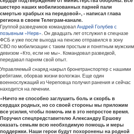
сердце подтверждение от Министерства обороны. Все
шестеро наших мобилизованных парней пали
смертью храбрых на передовой», - написал глава
региона в своем Телеграм-канале.
Группой разведчиков командовал
Андрей Голубев с
позывным «Нерв»
. Он двадцать лет отслужил в спецназе
ФСБ и уже после выхода на пенсию отправился в зону
СВО по мобилизации с таким простым и понятным мужским
девизом «Кто, если не мы». Командовал разведкой,
передавал парням свой опыт.
Управляемый снаряд накрыл бронетранспортер с нашими
ребятами, оборвав жизни вологжан. Еще один
военнослужащий из Череповца получил ранения и сейчас
находится на лечении.
«Ничто не способно заглушить боль и скорбь в
сердцах родных, но со своей стороны мы приложим
все усилия, чтобы помочь им в это непростое время.
Поручил спецпредставителю Александру Ершову
оказать семьям всю необходимую помощь и меры
поддержки. Наши герои будут похоронены на родной