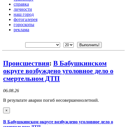
справка
личности
наш город
фотогалерея
гороскопы
реклама
Происшествия
:
В Бабушкинском
округе возбуждено уголовное дело о
смертельном ДТП
06.08.26
В результате аварии погиб несовершеннолетний.
×
В Бабушкинском округе возбуждено уголовное дело о
смертельном ДТП