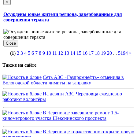
×
Осуждены юные жители региона, завербованные для
совершения теракта
Close
(1)
2
3
4
5
6
7
8
9
10
11
12
13
14
15
16
17
18
19
20
...
5194
»
Также на сайте
Сеть АЗС «Газпромнефть» отменила в
Вологодской области лимиты на заправку
На девяти АЗС Череповца ежедневно
работают волонтёры
В Череповце завершили ремонт 1,5-
километрового участка Шекснинского проспекта
В Череповце торжественно открыли новую