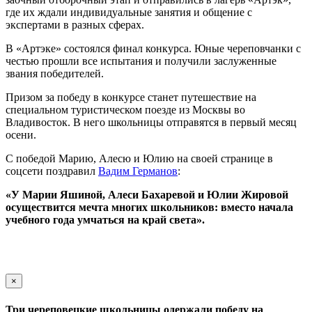
где их ждали индивидуальные занятия и общение с
экспертами в разных сферах.
В «Артэке» состоялся финал конкурса. Юные череповчанки с
честью прошли все испытания и получили заслуженные
звания победителей.
Призом за победу в конкурсе станет путешествие на
специальном туристическом поезде из Москвы во
Владивосток. В него школьницы отправятся в первый месяц
осени.
С победой Марию, Алесю и Юлию на своей странице в
соцсети поздравил
Вадим Германов
:
«У Марии Яшиной, Алеси Бахаревой и Юлии Жировой
осуществится мечта многих школьников: вместо начала
учебного года умчаться на край света».
×
Три череповецкие школьницы одержали победу на