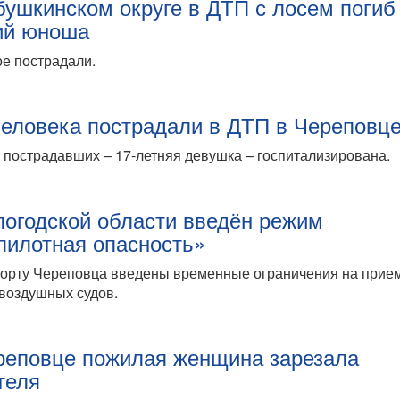
бушкинском округе в ДТП с лосем погиб
ий юноша
е пострадали.
человека пострадали в ДТП в Череповц
 пострадавших – 17-летняя девушка – госпитализирована.
логодской области введён режим
пилотная опасность»
порту Череповца введены временные ограничения на прие
воздушных судов.
реповце пожилая женщина зарезала
теля