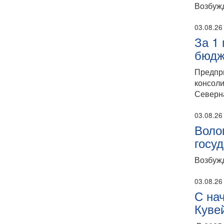
Возбужд
03.08.26
За 1
бюдж
Предпр
консоли
Северн
03.08.26
Воло
госу
Возбужд
03.08.26
С на
Куве