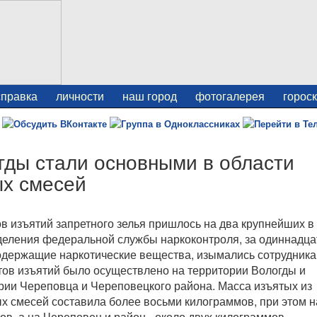
справка
личности
наш город
фотогалерея
горос
гды стали основными в области
ых смесей
ов изъятий запретного зелья пришлось на два крупнейших в
деления федеральной службы наркоконтроля, за одиннадца
содержащие наркотические вещества, изымались сотрудник
ктов изъятий было осуществлено на территории Вологды и
ории Череповца и Череповецкого района. Масса изъятых из
ых смесей составила более восьми килограммов, при этом н
ов, а на Череповец и район - около двух килограммов