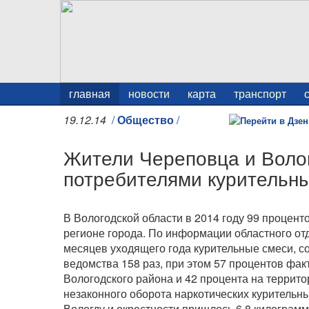
главная
новости
карта
транспорт
19.12.14
/
Общество
/
Жители Череповца и Воло
потребителями курительн
В Вологодской области в 2014 году 99 процент
регионе города. По информации областного от
месяцев уходящего года курительные смеси, 
ведомства 158 раз, при этом 57 процентов фа
Вологодского района и 42 процента на террит
незаконного оборота наркотических курительн
Вологду и окрестности пришлось 6,8 килограмм