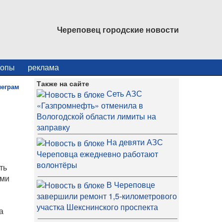
Череповец городские новости
копы
реклама
Также на сайте
Сеть АЗС
«Газпромнефть» отменила в
Вологодской области лимиты на
заправку
На девяти АЗС
Череповца ежедневно работают
волонтёры
ть
ами
В Череповце
завершили ремонт 1,5-километрового
участка Шекснинского проспекта
а