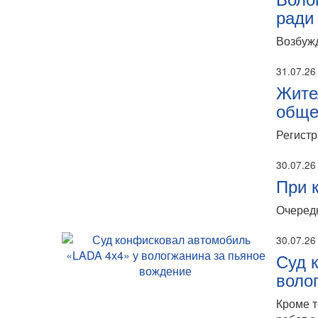
ради
Возбужд
31.07.26
Жите
обще
Регистр
30.07.26
При 
Очередн
30.07.26
Суд 
воло
Кроме т