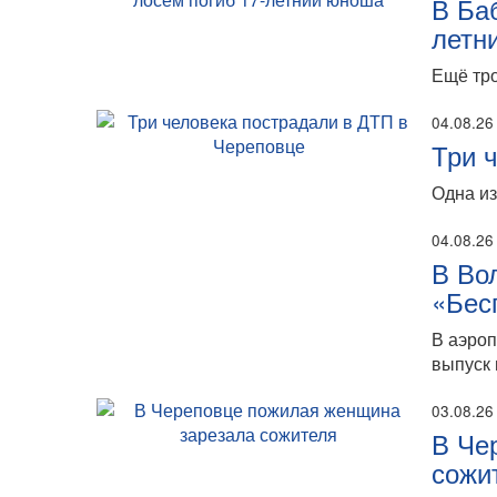
В Ба
летн
Ещё тро
04.08.26
Три 
Одна из
04.08.26
В Во
«Бес
В аэро
выпуск 
03.08.26
В Че
сожи