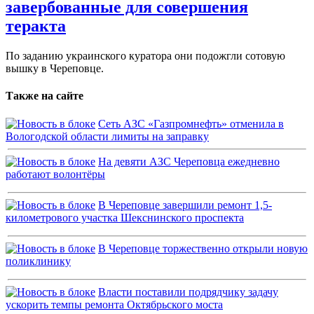
завербованные для совершения
теракта
По заданию украинского куратора они подожгли сотовую
вышку в Череповце.
Также на сайте
Сеть АЗС «Газпромнефть» отменила в
Вологодской области лимиты на заправку
На девяти АЗС Череповца ежедневно
работают волонтёры
В Череповце завершили ремонт 1,5-
километрового участка Шекснинского проспекта
В Череповце торжественно открыли новую
поликлинику
Власти поставили подрядчику задачу
ускорить темпы ремонта Октябрьского моста