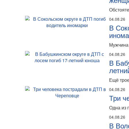
Обстояте
04.08.26
В Сок
инома
Мужчина 
04.08.26
В Баб
летни
Ещё трое
04.08.26
Три ч
Одна из 
04.08.26
В Вол