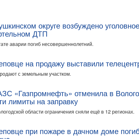
ушкинском округе возбуждено уголовно
ртельном ДТП
тате аварии погиб несовершеннолетний.
еповце на продажу выставили телецент
родают с земельным участком.
АЗС «Газпромнефть» отменила в Волог
ти лимиты на заправку
логодской области ограничения сняли ещё в 12 регионах.
еповце при пожаре в дачном доме поги
ина