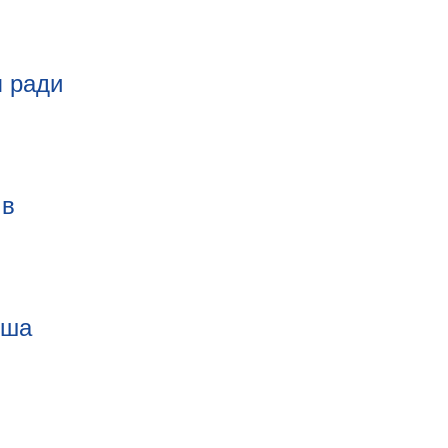
я ради
 в
оша