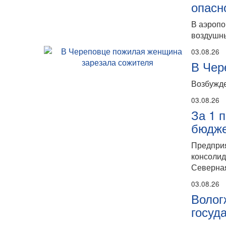
опасн
В аэропо
воздушны
03.08.26
В Чер
Возбужде
03.08.26
За 1 
бюдже
Предпри
консолид
Северная
03.08.26
Волог
госуд