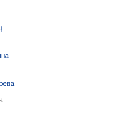
ц
ина
рева
й.