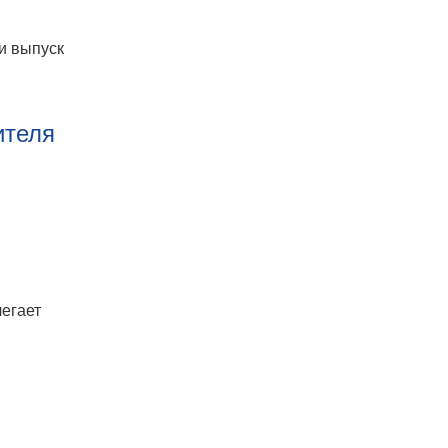
и выпуск
ителя
егает