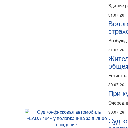
Здание р
31.07.26
Волог
страх
Возбужде
31.07.26
Жител
общеж
Регистра
30.07.26
При к
Очередна
30.07.26
Суд к
волог