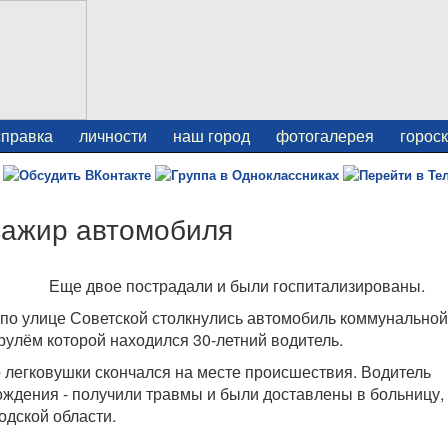
справка
личности
наш город
фотогалерея
горос
сажир автомобиля
Еще двое пострадали и были госпитализированы.
6 по улице Советской столкнулись автомобиль коммунальной
улём которой находился 30-летний водитель.
р легковушки скончался на месте происшествия. Водитель
ождения - получили травмы и были доставлены в больницу,
одской области.