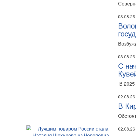
Северн
03.08.26
Воло
госу
Возбужд
03.08.26
С на
Куве
В 2025 
02.08.26
В Ки
Обстоят
02.08.26