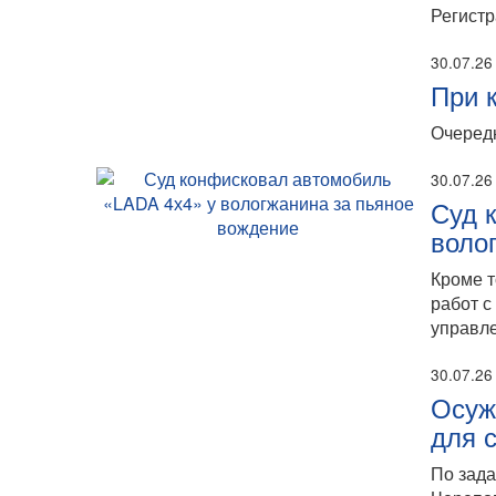
Регистр
30.07.26
При 
Очередн
30.07.26
Суд 
воло
Кроме т
работ с
управле
30.07.26
Осуж
для 
По зада