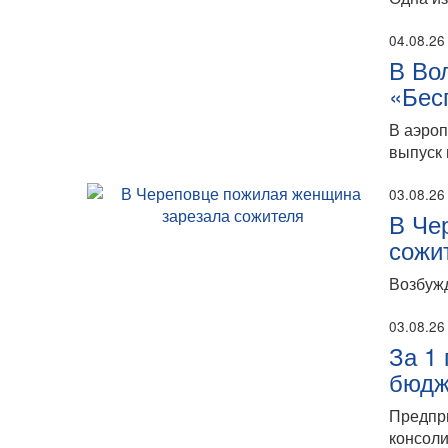
04.08.26
В Во
«Бес
В аэро
выпуск 
03.08.26
В Че
сожи
Возбужд
03.08.26
За 1
бюдж
Предпр
консоли