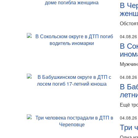
В Че
женщ
Обстоят
04.08.26
В Со
ином
Мужчина
04.08.26
В Ба
летн
Ещё тро
04.08.26
Три 
Одна из