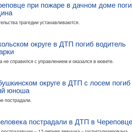
реповце при пожаре в дачном доме пог
ина
ельства трагедии устанавливаются.
кольском округе в ДТП погиб водитель
арки
 не справился с управлением и оказался в кювете.
бушкинском округе в ДТП с лосем погиб
ий юноша
е пострадали.
человека пострадали в ДТП в Череповц
 пострадавших – 17-летняя девушка – госпитализирована.