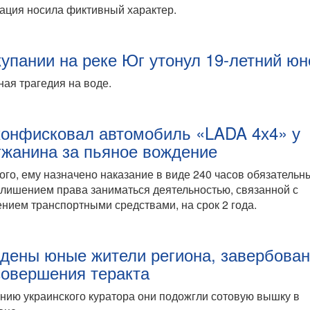
ация носила фиктивный характер.
купании на реке Юг утонул 19-летний ю
ая трагедия на воде.
конфисковал автомобиль «LADA 4х4» у
гжанина за пьяное вождение
ого, ему назначено наказание в виде 240 часов обязательн
 лишением права заниматься деятельностью, связанной с
нием транспортными средствами, на срок 2 года.
дены юные жители региона, завербова
совершения теракта
нию украинского куратора они подожгли сотовую вышку в