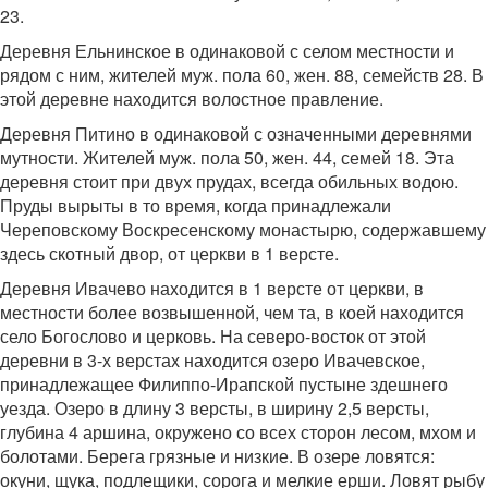
23.
Деревня Ельнинское в одинаковой с селом местности и
рядом с ним, жителей муж. пола 60, жен. 88, семейств 28. В
этой деревне находится волостное правление.
Деревня Питино в одинаковой с означенными деревнями
мутности. Жителей муж. пола 50, жен. 44, семей 18. Эта
деревня стоит при двух прудах, всегда обильных водою.
Пруды вырыты в то время, когда принадлежали
Череповскому Воскресенскому монастырю, содержавшему
здесь скотный двор, от церкви в 1 версте.
Деревня Ивачево находится в 1 версте от церкви, в
местности более возвышенной, чем та, в коей находится
село Богослово и церковь. На северо-восток от этой
деревни в 3-х верстах находится озеро Ивачевское,
принадлежащее Филиппо-Ирапской пустыне здешнего
уезда. Озеро в длину 3 версты, в ширину 2,5 версты,
глубина 4 аршина, окружено со всех сторон лесом, мхом и
болотами. Берега грязные и низкие. В озере ловятся:
окуни, щука, подлещики, сорога и мелкие ерши. Ловят рыбу