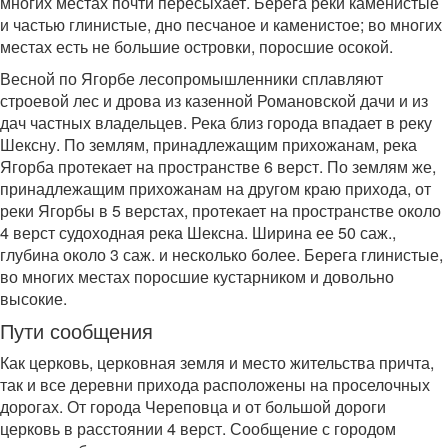
многих местах почти пересыхает. Берега реки каменистые
и частью глинистые, дно песчаное и каменистое; во многих
местах есть не большие островки, поросшие осокой.
Весной по Ягорбе лесопромышленники сплавляют
строевой лес и дрова из казенной Романовской дачи и из
дач частных владельцев. Река близ города впадает в реку
Шексну. По землям, принадлежащим прихожанам, река
Ягорба протекает на пространстве 6 верст. По землям же,
принадлежащим прихожанам на другом краю прихода, от
реки Ягорбы в 5 верстах, протекает на пространстве около
4 верст судоходная река Шексна. Ширина ее 50 саж.,
глубина около 3 саж. и несколько более. Берега глинистые,
во многих местах поросшие кустарником и довольно
высокие.
Пути сообщения
Как церковь, церковная земля и место жительства причта,
так и все деревни прихода расположены на проселочных
дорогах. От города Череповца и от большой дороги
церковь в расстоянии 4 верст. Сообщение с городом