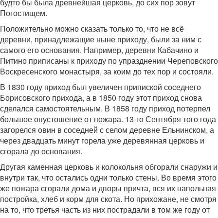
будто бы была древнейшая церковь, до сих пор зовут
Погостищем.
Положительно можно сказать только то, что не всё
деревни, принадлежащие ныне приходу, были за ним с
самого его основания. Например, деревни Кабачино и
Питино приписаны к приходу по упразднении Череповского
Воскресенского монастыря, за коим до тех пор и состояли.
В 1830 году приход был увеличен припиской соседнего
Борисовского прихода, а в 1850 году этот приход снова
сделался самостоятельным. В 1858 году приход потерпел
большое опустошение от пожара. 13-го Сентября того года
загорелся овин в соседней с селом деревне Ельнинском, а
через двадцать минут горела уже деревянная церковь и
сгорала до основания.
Другая каменная церковь и колокольня обгорали снаружи и
внутри так, что остались одни только стены. Во время этого
же пожара сгорали дома и дворы причта, вся их напольная
постройка, хлеб и корм для скота. Но прихожане, не смотря
на то, что третья часть из них пострадали в том же году от