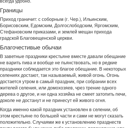
всегда удобно.
Границы
Приход граничит: с соборным (г. Чер.), Ильинским,
Борисовским, Едомским, Долгослободским, Яргомским,
Стефановским приказами, и землей мещан прихода
градской Благовещенской церкви.
Благочестивые обычаи
В заветные праздники крестьяне вместе давали обещание
не варить пива и вообще не пьянствовать, но в редкие
праздники соблюдается это благое обещание. В некоторых
селениях достают, так называемый, живой огонь. Огонь
достается утром в самый праздник, при собрании всех
жителей селения, или домохозяев, чрез трение одного
дерева о другое, и ни одна хозяйка не смеет затопить печи,
доколе не достанут и не принесут ей живого огня.
Когда именно какой праздник установлен в селении, об
этом крестьяне по большей части и сами не могут сказать
положительно. Случаями же к установлению празднеств