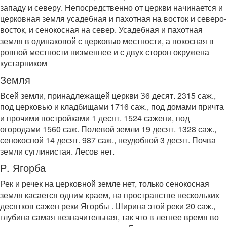
западу и северу. Непосредственно от церкви начинается и
церковная земля усадебная и пахотная на восток и северо-
восток, и сенокосная на север. Усадебная и пахотная
земля в одинаковой с церковью местности, а покосная в
ровной местности низменнее и с двух сторон окружена
кустарником
Земля
Всей земли, принадлежащей церкви З6 десят. 2315 саж.,
под церковью и кладбищами 1716 саж., под домами причта
и прочими постройками 1 десят. 1524 сажени, под
огородами 1560 саж. Полевой земли 19 десят. 1328 саж.,
сенокосной 14 десят. 987 саж., неудобной 3 десят. Почва
земли суглинистая. Лесов нет.
Р. Ягорба
Рек и речек на церковной земле нет, только сенокосная
земля касается одним краем, на пространстве нескольких
десятков сажен реки Ягорбы . Ширина этой реки 20 саж.,
глубина самая незначительная, так что в летнее время во