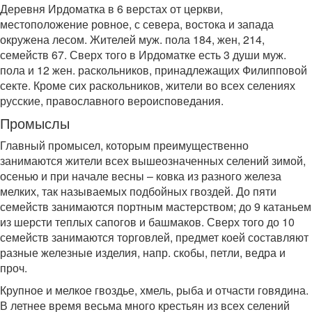
Деревня Ирдоматка в 6 верстах от церкви,
местоположение ровное, с севера, востока и запада
окружена лесом. Жителей муж. пола 184, жен, 214,
семейств 67. Сверх того в Ирдоматке есть 3 души муж.
пола и 12 жен. раскольников, принадлежащих Филипповой
секте. Кроме сих раскольников, жители во всех селениях
русские, православного вероисповедания.
Промыслы
Главный промысел, которым преимущественно
занимаются жители всех вышеозначенных селений зимой,
осенью и при начале весны – ковка из разного железа
мелких, так называемых подбойных гвоздей. До пяти
семейств занимаются портным мастерством; до 9 катаньем
из шерсти теплых сапогов и башмаков. Сверх того до 10
семейств занимаются торговлей, предмет коей составляют
разные железные изделия, напр. скобы, петли, ведра и
проч.
Крупное и мелкое гвоздье, хмель, рыба и отчасти говядина.
В летнее время весьма много крестьян из всех селений