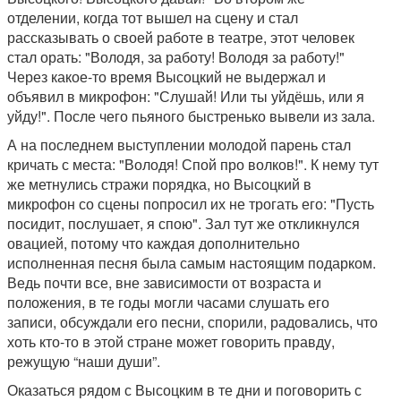
отделении, когда тот вышел на сцену и стал
рассказывать о своей работе в театре, этот человек
стал орать: "Володя, за работу! Володя за работу!"
Через какое-то время Высоцкий не выдержал и
объявил в микрофон: "Слушай! Или ты уйдёшь, или я
уйду!". После чего пьяного быстренько вывели из зала.
А на последнем выступлении молодой парень стал
кричать с места: "Володя! Спой про волков!". К нему тут
же метнулись стражи порядка, но Высоцкий в
микрофон со сцены попросил их не трогать его: "Пусть
посидит, послушает, я спою". Зал тут же откликнулся
овацией, потому что каждая дополнительно
исполненная песня была самым настоящим подарком.
Ведь почти все, вне зависимости от возраста и
положения, в те годы могли часами слушать его
записи, обсуждали его песни, спорили, радовались, что
хоть кто-то в этой стране может говорить правду,
режущую “наши души”.
Оказаться рядом с Высоцким в те дни и поговорить с