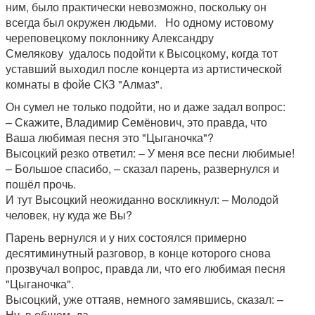
ним, было практически невозможно, поскольку он
всегда был окружен людьми. Но одному истовому
череповецкому поклоннику Александру
Смелякову удалось подойти к Высоцкому, когда тот
уставший выходил после концерта из артистической
комнаты в фойе СКЗ "Алмаз".
Он сумел не только подойти, но и даже задал вопрос:
– Скажите, Владимир Семёнович, это правда, что
Ваша любимая песня это "Цыганочка"?
Высоцкий резко ответил: – У меня все песни любимые!
– Большое спасибо, – сказал парень, развернулся и
пошёл прочь.
И тут Высоцкий неожиданно воскликнул: – Молодой
человек, ну куда же Вы?
Парень вернулся и у них состоялся примерно
десятиминутный разговор, в конце которого снова
прозвучал вопрос, правда ли, что его любимая песня
"Цыганочка".
Высоцкий, уже оттаяв, немного замявшись, сказал: –
Ну, в общем, да.