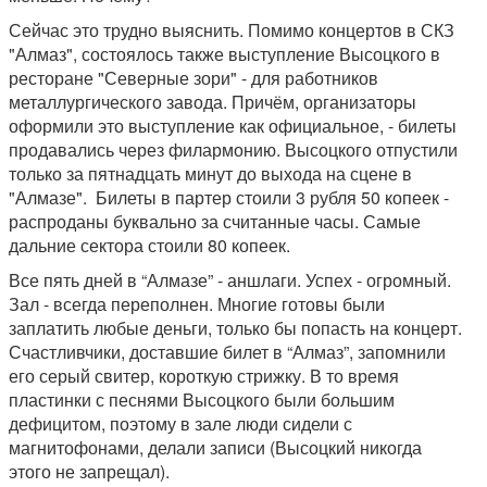
Сейчас это трудно выяснить. Помимо концертов в СКЗ
"Алмаз", состоялось также выступление Высоцкого в
ресторане "Северные зори" - для работников
металлургического завода. Причём, организаторы
оформили это выступление как официальное, - билеты
продавались через филармонию. Высоцкого отпустили
только за пятнадцать минут до выхода на сцене в
"Алмазе". Билеты в партер стоили 3 рубля 50 копеек -
распроданы буквально за считанные часы. Самые
дальние сектора стоили 80 копеек.
Все пять дней в “Алмазе” - аншлаги. Успех - огромный.
Зал - всегда переполнен. Многие готовы были
заплатить любые деньги, только бы попасть на концерт.
Счастливчики, доставшие билет в “Алмаз”, запомнили
его серый свитер, короткую стрижку. В то время
пластинки с песнями Высоцкого были большим
дефицитом, поэтому в зале люди сидели с
магнитофонами, делали записи (Высоцкий никогда
этого не запрещал).