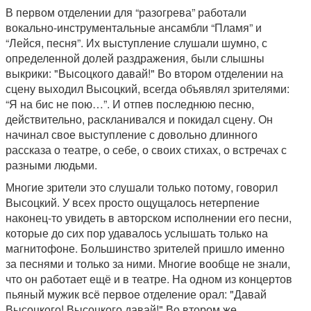
В первом отделении для “разогрева” работали
вокально-инструментальные ансамбли “Пламя” и
“Лейся, песня”. Их выступление слушали шумно, с
определенной долей раздражения, были слышны
выкрики: "Высоцкого давай!" Во втором отделении на
сцену выходил Высоцкий, всегда объявлял зрителями:
“Я на бис не пою…”. И отпев последнюю песню,
действительно, раскланивался и покидал сцену. Он
начинал свое выступление с довольно длинного
рассказа о театре, о себе, о своих стихах, о встречах с
разными людьми.
Многие зрители это слушали только потому, говорил
Высоцкий. У всех просто ощущалось нетерпение
наконец-то увидеть в авторском исполнении его песни,
которые до сих пор удавалось услышать только на
магнитофоне. Большинство зрителей пришло именно
за песнями и только за ними. Многие вообще не знали,
что он работает ещё и в театре. На одном из концертов
пьяный мужик всё первое отделение орал: "Давай
Высоцкого! Высоцкого давай!" Во втором же