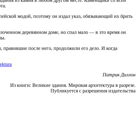
ь здания из камня в любом другом месте. Каменщики со всей
та.
ропейской модой, поэтому он издал указ, обязывающий их брить
олоченном дере­вянном доме, но спал мало — в это время он
пы.
, правившие после него, продолжили его дело. И когда
ektura
Патрик Диллон
Из книги: Великие здания. Мировая архитектура в разрезе.
Публикуется с разрешения издательства