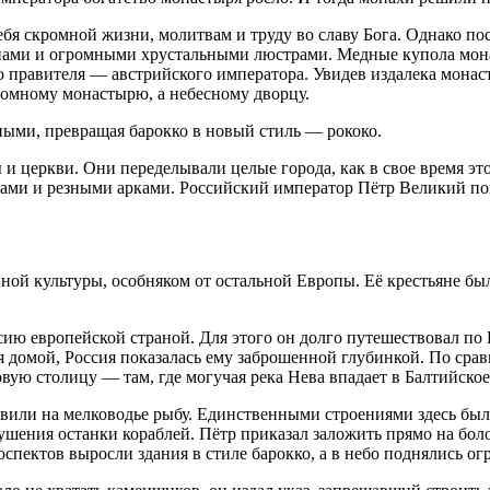
я скромной жизни, молитвам и тру­ду во славу Бога. Однако пос
ами и огромными хрустальными люстрами. Медные купола монас
о правителя — австрий­ского императора. Увидев издалека монас
ромному монастырю, а небесному дворцу.
ными, превращая барокко в новый стиль — рококо.
и церкви. Они переделывали целые города, как в свое время эт
рами и резными арками. Российский император Пётр Великий по
нной куль­туры, особняком от остальной Европы. Её крестьяне б
ю европейской страной. Для этого он долго путешествовал по Ев
 домой, Россия показалась ему за­брошенной глубинкой. По ср
ую столицу — там, где могучая река Нева впадает в Балтийское
овили на мелководье рыбу. Единственными строениями здесь бы
шения останки кораблей. Пётр прика­зал заложить прямо на бо
роспектов выросли здания в стиле барокко, а в небо поднялись о