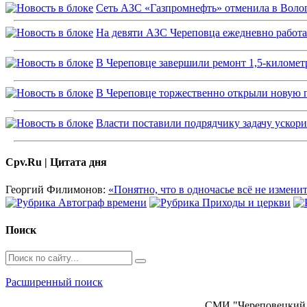
Сеть АЗС «Газпромнефть» отменила в Волог
На девяти АЗС Череповца ежедневно работ
В Череповце завершили ремонт 1,5-километ
В Череповце торжественно открыли новую
Власти поставили подрядчику задачу ускор
Cpv.Ru | Цитата дня
Георгий Филимонов:
«Понятно, что в одночасье всё не изменит
Поиск
Расширенный поиск
СМИ "Череповецкий 