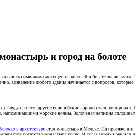
монастырь и город на болоте
 являлись символами могущества королей и богатства вельмож. 
чно, возведение лю­бого здания начинается с вопросов, которые 
ха. Глядя на него, другие европейские короли стали копироват
, напоминавшими морские волны. Золочёная лепнина сплошным у
барокко в архитектуре
стал монастырь в Мельке. На протяжении
 императора богатство монастыря росло. И тогда монахи решили 