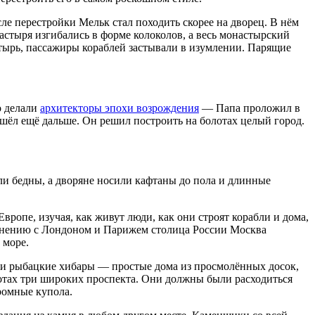
ле перестройки Мельк стал походить скорее на дворец. В нём
тыря изгибались в форме колоколов, а весь монастырский
тырь, пасса­жиры кораблей застывали в изумлении. Парящие
о делали
архитекторы эпохи возрождения
— Папа проложил в
шёл ещё дальше. Он решил построить на болотах целый город.
ыли бедны, а дворяне носили кафтаны до пола и длинные
ропе, изучая, как живут люди, как они строят корабли и дома,
авнению с Лондоном и Парижем столица Рос­сии Москва
 море.
ли рыбацкие хиба­ры — простые дома из просмолённых досок,
лотах три широких проспекта. Они должны были расходиться
громные купола.