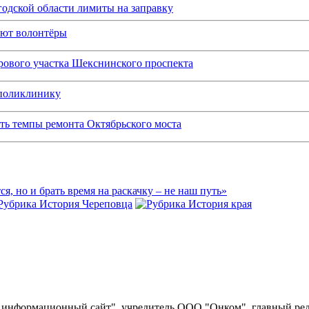
одской области лимиты на заправку
ают волонтёры
рового участка Шекснинского проспекта
 поликлинику
ить темпы ремонта Октябрьского моста
ся, но и брать время на раскачку – не наш путь»
информационный сайт", учредитель ООО "Онком", главный ред