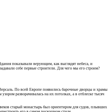
Здания показывали верующим, как выглядят небеса, и
задавали себе первые строители. Для чего мы его строим?
ь Версаль. По всей Европе появились барочные дворцы и храмы
зором разворачивалась на их потолках, а в отблеске тысяч
 веков старый монастырь был ориентиром для судов, плывших
перестроить его в самом роскошном стиле.