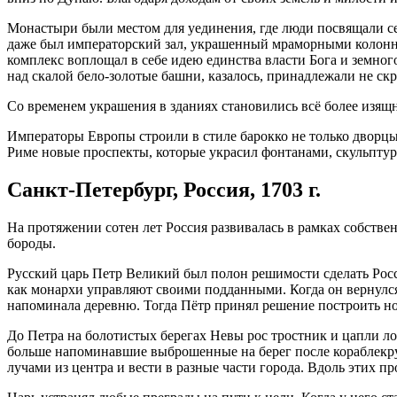
Монастыри были местом для уединения, где люди посвящали себ
даже был императорский зал, украшенный мраморными колон­н
комплекс воплощал в себе идею единства власти Бога и земног
над скалой бело-золотые башни, казалось, принадлежали не ск
Со временем украшения в зданиях становились всё более изящ
Императоры Европы строили в стиле барокко не только дворцы 
Риме новые проспекты, ко­торые украсил фонтанами, скульпту
Санкт-Петербург, Россия, 1703 г.
На протяжении сотен лет Россия развивалась в рамках собстве
бороды.
Русский царь Петр Великий был полон решимости сделать Росси
как монархи управляют своими подданными. Когда он вернулся
напоминала деревню. Тогда Пётр принял решение построить нов
До Петра на болотистых берегах Невы рос тростник и цапли л
больше напоминавшие выбро­шенные на берег после кораблекру
лучами из центра и вести в разные части города. Вдоль этих п