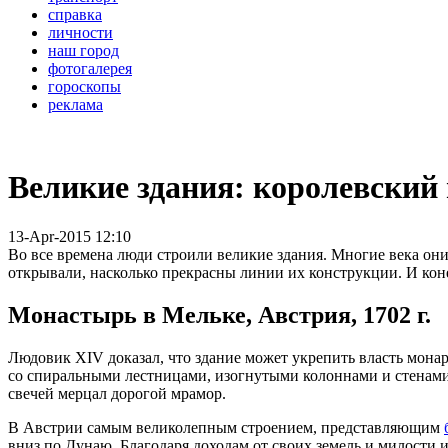
справка
личности
наш город
фотогалерея
гороскопы
реклама
Великие здания: королевский 
13-Apr-2015 12:10
Во все времена люди строили великие здания. Многие века они
открывали, насколько прекрас­ны линии их конструкции. И коне
Монастырь в Мельке, Австрия, 1702 г.
Людовик XIV доказал, что здание может укрепить власть монар
со спиральны­ми лестницами, изогнутыми колоннами и стенами
свечей мерцал дорогой мрамор.
В Австрии самым великолепным строением, представляющим
вниз по Дунаю. Благодаря доходам от сво­их земель и милости