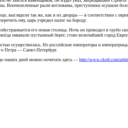
а­ло не хватать каменщиков, он издал указ, запрещавший строит
вы. Военнопленные рыли котло­ваны, преступники осушали боло
лице, вы­глядели так же, как и их дворцы — в соответствии с ев
еречить ему, царь учредил налог на бороду.
обустра­ивается его новая столица. Ночь он проводил в грубо ск
некогда омывали пустынный берег, стоял величайший город Евро
остью осу­ществилась. Но российские императоры и императрицы
го Петра — Санкт-Петербург.
 до наших дней можно почитать здесь —
http://www.ckofr.com/arhit