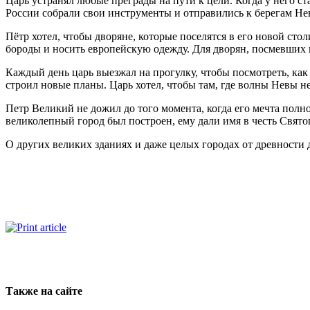
Царь устранял любые преграды на пути к цели. Когда у него ст
России собрали свои инструменты и отправились к берегам Не
Пётр хотел, чтобы дворяне, которые поселятся в его новой сто
бороды и носить европей­скую одежду. Для дворян, посмевших п
Каждый день царь выезжал на прогулку, чтобы посмотреть, как 
строил новые планы. Царь хо­тел, чтобы там, где волны Невы 
Петр Великий не дожил до того момента, когда его мечта полн
великолепный город был построен, ему дали имя в честь Свято
О других великих зданиях и даже целых городах от древности
Также на сайте