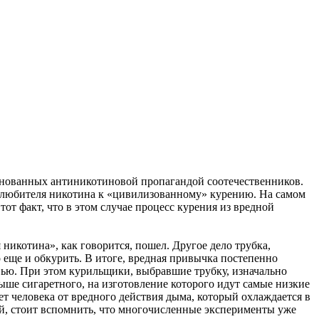
волнованных антиникотиновой пропагандой соотечественников.
ет любителя никотина к «цивилизованному» курению. На самом
от факт, что в этом случае процесс курения из вредной
 никотина», как говорится, пошел. Другое дело трубка,
о еще и обкурить. В итоге, вредная привычка постепенно
овью. При этом курильщики, выбравшие трубку, изначально
выше сигаретного, на изготовление которого идут самые низкие
т человека от вредного действия дыма, который охлаждается в
ой, стоит вспомнить, что многочисленные эксперименты уже