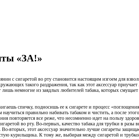
нты «ЗА!»
сиянин с сигаретой во рту становится настоящим изгоем для вз
 окружающих такого раздражения, так как этот аксессуар приуча
 лишь немногие из заядлых любителей табака, которых смущает т
жигаешь спичку, подносишь ее к сигарете и процесс «поглощения
 научиться правильно набивать табаком и чистить, а после этог
ния повторяется все реже, что несомненно идет на пользу здор
игаретой во рту. Во-первых, качество табака для трубки в разы 
Во-вторых, этот аксессуар значительно лучше сигареты защищае
стую курильщика. К тому же, выбирая между сигаретой и трубк