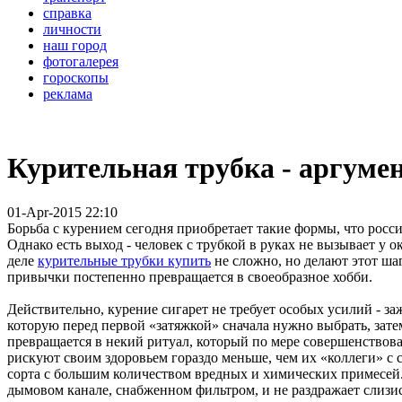
справка
личности
наш город
фотогалерея
гороскопы
реклама
Курительная трубка - аргуме
01-Apr-2015 22:10
Борьба с курением сегодня приобретает такие формы, что рос
Однако есть выход - человек с трубкой в руках не вызывает у
деле
курительные трубки купить
не сложно, но делают этот шаг
привычки постепенно превращается в своеобразное хобби.
Действительно, курение сигарет не требует особых усилий - за
которую перед первой «затяжкой» сначала нужно выбрать, затем
превращается в некий ритуал, который по мере совершенствова
рискуют своим здоровьем гораздо меньше, чем их «коллеги» с с
сорта с большим количеством вредных и химических примесей. 
дымовом канале, снабженном фильтром, и не раздражает слизи