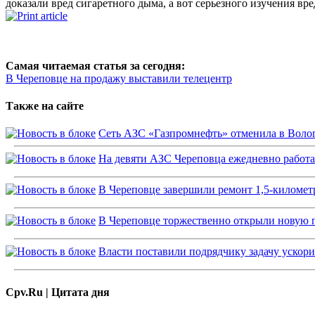
доказали вред сигаретного дыма, а вот серьезного изучения вре
Самая читаемая статья за сегодня:
В Череповце на продажу выставили телецентр
Также на сайте
Сеть АЗС «Газпромнефть» отменила в Волог
На девяти АЗС Череповца ежедневно работ
В Череповце завершили ремонт 1,5-километ
В Череповце торжественно открыли новую
Власти поставили подрядчику задачу ускор
Cpv.Ru | Цитата дня