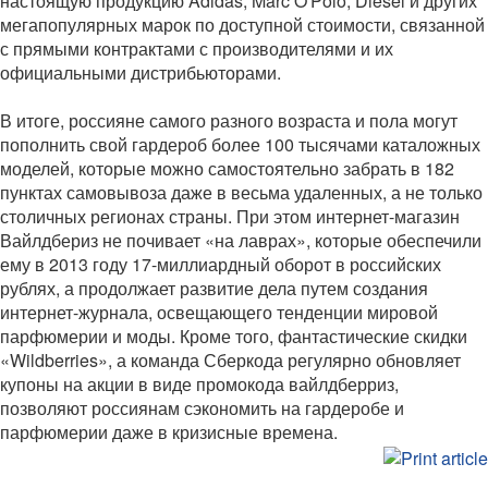
настоящую продукцию Adidas, Marc O'Polo, Diesel и других
мегапопулярных марок по доступной стоимости, связанной
с прямыми контрактами с производителями и их
официальными дистрибьюторами.
В итоге, россияне самого разного возраста и пола могут
пополнить свой гардероб более 100 тысячами каталожных
моделей, которые можно самостоятельно забрать в 182
пунктах самовывоза даже в весьма удаленных, а не только
столичных регионах страны. При этом интернет-магазин
Вайлдбериз не почивает «на лаврах», которые обеспечили
ему в 2013 году 17-миллиардный оборот в российских
рублях, а продолжает развитие дела путем создания
интернет-журнала, освещающего тенденции мировой
парфюмерии и моды. Кроме того, фантастические скидки
«Wildberries», а команда Сберкода регулярно обновляет
купоны на акции в виде промокода вайлдберриз,
позволяют россиянам сэкономить на гардеробе и
парфюмерии даже в кризисные времена.