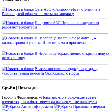
Сеть АЗС «Газпромнефть» отменила в
Вологодской области лимиты на заправку
На девяти АЗС Череповца ежедневно
работают волонтёры
В Череповце завершили ремонт 1,5-
километрового участка Шекснинского проспекта
В Череповце торжественно открыли новую
поликлинику
Власти поставили подрядчику задачу
ускорить темпы ремонта Октябрьского моста
Cpv.Ru | Цитата дня
Георгий Филимонов:
«Понятно, что в одночасье всё не
изменится, но и брать время на раскачку – не наш путь»