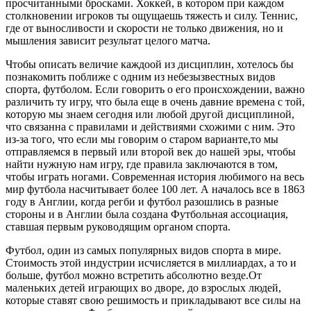
просчитанными бросками. Хоккей, в котором при каждом
столкновении игроков ты ощущаешь тяжесть и силу. Теннис,
где от выносливости и скорости не только движения, но и
мышления зависит результат целого матча.
Чтобы описать величие каждоой из дисциплин, хотелось бы
познакомить поближе с одним из небезызвестных видов
спорта, футболом. Если говорить о его происхождении, важно
различить ту игру, что была еще в очень давние времена с той,
которую мы знаем сегодня или любой другой дисциплиной,
что связанна с правилами и действиями схожими с ним. Это
из-за того, что если мы говорим о старом варианте,то мы
отправляемся в первый или второй век до нашей эры, чтобы
найти нужную нам игру, где правила заключаются в том,
чтобы играть ногами. Современная история любимого на весь
мир футбола насчитывает более 100 лет. А началось все в 1863
году в Англии, когда регби и футбол разошлись в разные
стороны и в Англии была создана Футбольная ассоциация,
ставшая первым руководящим органом спорта.
Футбол, один из самых популярных видов спорта в мире.
Стоимость этой индустрии исчисляется в миллиардах, а то и
больше, футбол можно встретить абсолютно везде.От
маленьких детей играющих во дворе, до взрослых людей,
которые ставят свою решимость и прикладывают все силы на