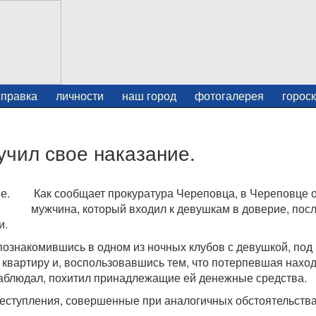
справка
личности
наш город
фотогалерея
горос
чил свое наказание.
Как сообщает прокуратура Череповца, в Череповце 
мужчина, который входил к девушкам в доверие, посл
и.
 познакомившись в одном из ночных клубов с девушкой, под
квартиру и, воспользовавшись тем, что потерпевшая наход
 наблюдал, похитил принадлежащие ей денежные средства.
преступления, совершенные при аналогичных обстоятельства