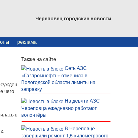
Череповец городские новости
копы
реклама
Также на сайте
Сеть АЗС
«Газпромнефть» отменила в
Вологодской области лимиты на
осужден
заправку
е чего
На девяти АЗС
Череповца ежедневно работают
илась в
волонтёры
В Череповце
х.
завершили ремонт 1,5-километрового