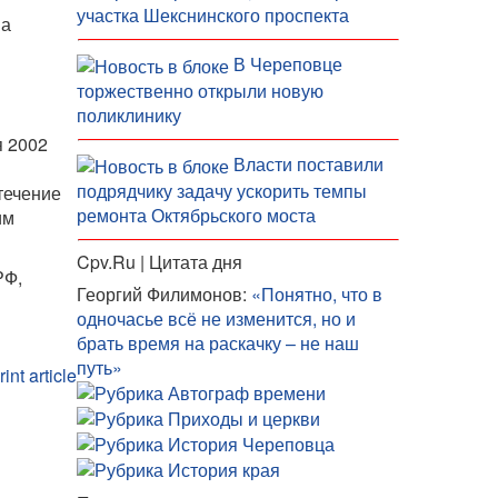
участка Шекснинского проспекта
на
В Череповце
торжественно открыли новую
поликлинику
я 2002
Власти поставили
подрядчику задачу ускорить темпы
течение
ремонта Октябрьского моста
им
Cpv.Ru | Цитата дня
РФ,
Георгий Филимонов:
«Понятно, что в
одночасье всё не изменится, но и
брать время на раскачку – не наш
путь»