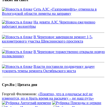
Сеть АЗС «Газпромнефть» отменила в
Вологодской области лимиты на заправку
На девяти АЗС Череповца ежедневно
работают волонтёры
В Череповце завершили ремонт 1,5-
километрового участка Шекснинского проспекта
В Череповце торжественно открыли новую
поликлинику
Власти поставили подрядчику задачу
ускорить темпы ремонта Октябрьского моста
Cpv.Ru | Цитата дня
Георгий Филимонов:
«Понятно, что в одночасье всё не
изменится, но и брать время на раскачку – не наш путь»