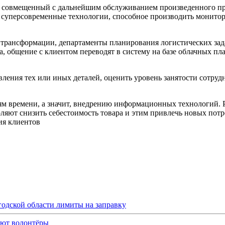
ва совмещенный с дальнейшим обслуживанием произведенного пр
 суперсовременные технологии, способное производить монитор
трансформации, департаменты планирования логистических зад
а, общение с клиентом переводят в систему на базе облачных п
ления тех или иных деталей, оценить уровень занятости сотрудн
иям времени, а значит, внедрению информационных технологий.
оляют снизить себестоимость товара и этим привлечь новых пот
ия клиентов
одской области лимиты на заправку
ают волонтёры