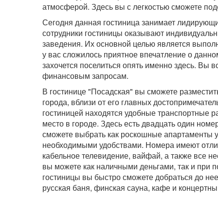
атмосферой. Здесь вы с легкостью сможете под
Сегодня данная гостиница занимает лидирующи
сотрудники гостиницы оказывают индивидуальны
заведения. Их основной целью является выполн
у вас сложилось приятное впечатление о данно
захочется поселиться опять именно здесь. Вы в
финансовым запросам.
В гостинице "Посадская" вы сможете размести
города, вблизи от его главных достопримечате
гостиницей находятся удобные транспортные ра
место в городе. Здесь есть двадцать один ном
сможете выбрать как роскошные апартаменты у
необходимыми удобствами. Номера имеют отлич
кабельное телевидение, вайфай, а также все н
вы можете как наличными деньгами, так и при
гостиницы вы быстро сможете добраться до нее, 
русская баня, финская сауна, кафе и концертны