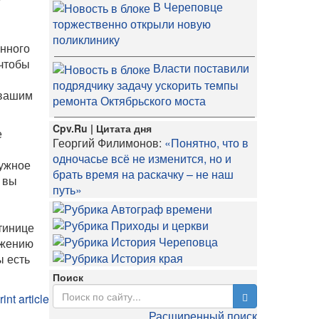
В Череповце
торжественно открыли новую
поликлинику
анного
 чтобы
Власти поставили
подрядчику задачу ускорить темпы
 вашим
ремонта Октябрьского моста
Cpv.Ru | Цитата дня
е
Георгий Филимонов:
«Понятно, что в
одночасье всё не изменится, но и
нужное
брать время на раскачку – не наш
 вы
путь»
тинице
ожению
ы есть
Поиск
Расширенный поиск