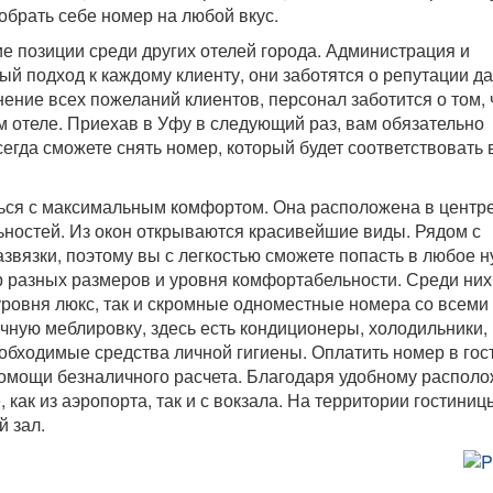
обрать себе номер на любой вкус.
е позиции среди других отелей города. Администрация и
й подход к каждому клиенту, они заботятся о репутации д
ение всех пожеланий клиентов, персонал заботится о том,
м отеле. Приехав в Уфу в следующий раз, вам обязательно
сегда сможете снять номер, который будет соответствовать
ться с максимальным комфортом. Она расположена в центр
льностей. Из окон открываются красивейшие виды. Рядом с
звязки, поэтому вы с легкостью сможете попасть в любое 
ер разных размеров и уровня комфортабельности. Среди них
ровня люкс, так и скромные одноместные номера со всеми
ную меблировку, здесь есть кондиционеры, холодильники,
еобходимые средства личной гигиены. Оплатить номер в гос
 помощи безналичного расчета. Благодаря удобному распол
как из аэропорта, так и с вокзала. На территории гостиниц
й зал.