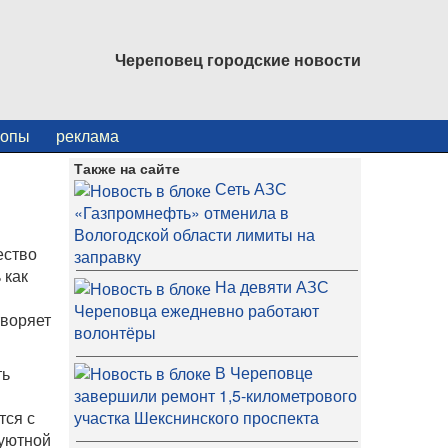
Череповец городские новости
копы
реклама
Также на сайте
Сеть АЗС
«Газпромнефть» отменила в
Вологодской области лимиты на
ество
заправку
 как
На девяти АЗС
Череповца ежедневно работают
творяет
волонтёры
В Череповце
ть
я
завершили ремонт 1,5-километрового
тся с
участка Шекснинского проспекта
уютной