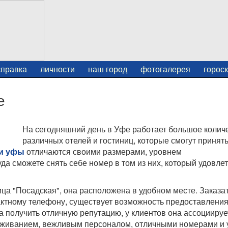
справка
личности
наш город
фотогалерея
горос
е
На сегодняшний день в Уфе работает большое колич
различных отелей и гостиниц, которые смогут принять
и уфы
отличаются своими размерами, уровнем
уда сможете снять себе номер в том из них, который удовле
ца "Посадская", она расположена в удобном месте. Заказа
актному телефону, существует возможность предоставлени
а получить отличную репутацию, у клиентов она ассоциируе
уживанием, вежливым персоналом, отличными номерами и 