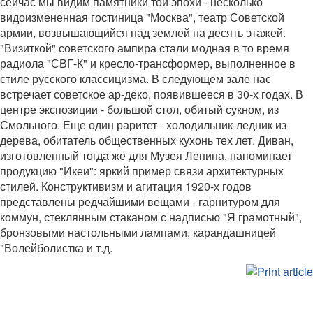
сейчас мы видим памятники той эпохи - несколько
видоизмененная гостиница "Москва", театр Советской
армии, возвышающийся над землей на десять этажей.
"Визиткой" советского ампира стали модная в то время
радиола "СВГ-К" и кресло-трансформер, выполненное в
стиле русского классицизма. В следующем зале нас
встречает советское ар-деко, появившееся в 30-х годах. В
центре экспозиции - большой стол, обитый сукном, из
Смольного. Еще один раритет - холодильник-ледник из
дерева, обитатель общественных кухонь тех лет. Диван,
изготовленный тогда же для Музея Ленина, напоминает
продукцию "Икеи": яркий пример связи архитектурных
стилей. Конструктивизм и агитация 1920-х годов
представлены редчайшими вещами - гарнитуром для
коммун, стеклянным стаканом с надписью "Я грамотный",
бронзовыми настольными лампами, карандашницей
"Волейболистка и т.д.