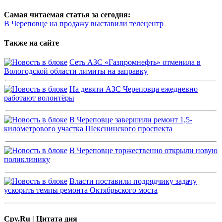
Самая читаемая статья за сегодня:
В Череповце на продажу выставили телецентр
Также на сайте
Сеть АЗС «Газпромнефть» отменила в
Вологодской области лимиты на заправку
На девяти АЗС Череповца ежедневно
работают волонтёры
В Череповце завершили ремонт 1,5-
километрового участка Шекснинского проспекта
В Череповце торжественно открыли новую
поликлинику
Власти поставили подрядчику задачу
ускорить темпы ремонта Октябрьского моста
Cpv.Ru | Цитата дня