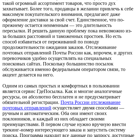
такой огромный ассортимент товаров, что просто дух
захватывает. Более того, продавцы в желании привлечь к себе
максимум покупательского внимания, предлагают даже
оформление доставки за свой счет. Единственное, что по-
прежнему остается неименным — это длительность
пересылки. И решить данную проблему пока невозможно из-
за больших расстояний и таможенных простоев. Но есть
способ избавиться от переживаний по поводу
продолжительности ожидания заказов. Отслеживание
почтовых отправлений Почты России как, впрочем, и других
перевозчиков удобно осуществлять на специальных
поисковых сайтах. Поскольку большинство посылок
обслуживается именно федеральным оператором связи, то
акцент делается на него.
Одним из самых простых и комфортных в пользовании
является сервис ГдеПосылка. Как и многие аналогичные
ресурсы, он абсолютно бесплатен и не предусматривает
обязательной регистрации.
Почта России отслеживание
почтовых отправлений
осуществляет двумя способами —
ручным и автоматическим. Оба они имеют своих
поклонников, и каждый из них обладает своими
преимуществами. В первом случае нужно вручную ввести
трекинг-номер интересующего заказа и запустить систему
поиска. Программа находит все данные по запросу, доступные