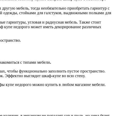
 другую мебель, тогда необязательно приобретать гарнитур с
й одежды, стойками для галстуков, выдвижными полками для
ые гарнитуры, угловая и радиусная мебель. Также стоит
аф купе недорого может иметь декорирование различных
остранство.
накомиться с типами мебели
.
шах, чтобы функционально заполнить пустое пространство.
к. Эффектно выглядит шкаф-купе во всю стену.
фы купе недорого можно купить в любом магазине мебели.
надежен, в механизм не попадает сор и пыль, но цена будет