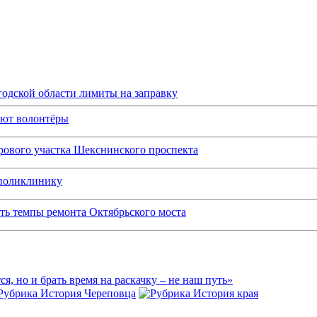
одской области лимиты на заправку
ают волонтёры
рового участка Шекснинского проспекта
 поликлинику
ить темпы ремонта Октябрьского моста
ся, но и брать время на раскачку – не наш путь»