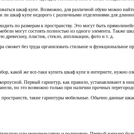
зоваться шкаф купе. Возможно, для различной обуви можно найти
н ли шкаф купе недорого с различными отделениями для длинно
ходить по размерам к пространству. Это могут быть прямолинейн
мебели могут состоять полностью из одного элемента. Также шк
 древесину, пластик, стекло, аппликации, фото и т. д.
а сможет без труда организовать стильное и функциональное пр
ор, какой же все-таки купить шкаф купе в интернете, нужно оз
 корпусной. Первый гарнитур, как правило, устанавливают в ни
анели, но это возможно только при наличии прочных перегородо
у пространств, такие гарнитуры мобильные. Обычно данные шка
ткрытую или монорельсовую и роликовую. Первый вариант более 