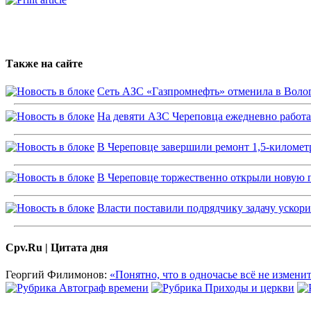
Также на сайте
Сеть АЗС «Газпромнефть» отменила в Волог
На девяти АЗС Череповца ежедневно работ
В Череповце завершили ремонт 1,5-километ
В Череповце торжественно открыли новую
Власти поставили подрядчику задачу ускор
Cpv.Ru | Цитата дня
Георгий Филимонов:
«Понятно, что в одночасье всё не изменит