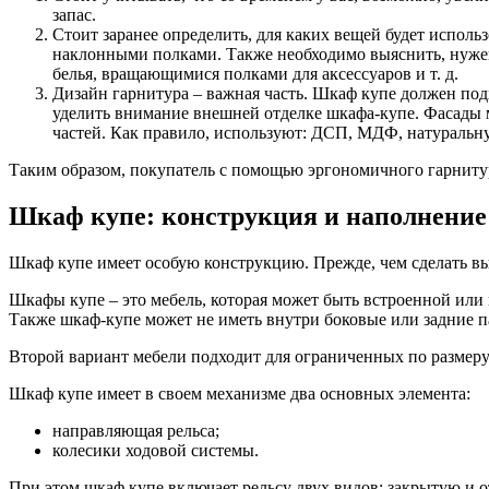
запас.
Стоит заранее определить, для каких вещей будет исполь
наклонными полками. Также необходимо выяснить, нуже
белья, вращающимися полками для аксессуаров и т. д.
Дизайн гарнитура – важная часть. Шкаф купе должен под
уделить внимание внешней отделке шкафа-купе. Фасады 
частей. Как правило, используют: ДСП, МДФ, натуральную
Таким образом, покупатель с помощью эргономичного гарнитур
Шкаф купе: конструкция и наполнение
Шкаф купе имеет особую конструкцию. Прежде, чем сделать выб
Шкафы купе – это мебель, которая может быть встроенной или
Также шкаф-купе может не иметь внутри боковые или задние п
Второй вариант мебели подходит для ограниченных по размер
Шкаф купе имеет в своем механизме два основных элемента:
направляющая рельса;
колесики ходовой системы.
При этом шкаф купе включает рельсу двух видов: закрытую и о