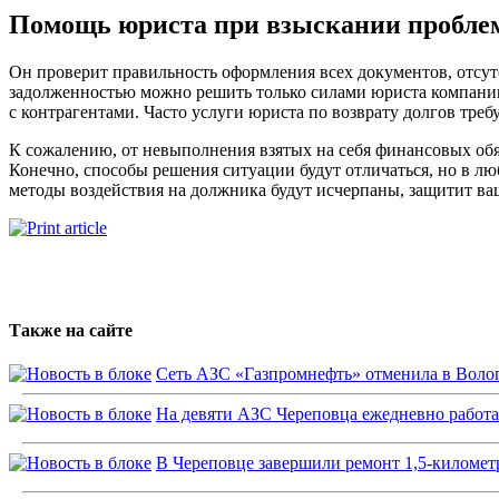
Помощь юриста при взыскании пробле
Он проверит правильность оформления всех документов, отсут
задолженностью можно решить только силами юриста компании
с контрагентами. Часто услуги юриста по возврату долгов тре
К сожалению, от невыполнения взятых на себя финансовых обяз
Конечно, способы решения ситуации будут отличаться, но в лю
методы воздействия на должника будут исчерпаны, защитит ваш
Также на сайте
Сеть АЗС «Газпромнефть» отменила в Волог
На девяти АЗС Череповца ежедневно работ
В Череповце завершили ремонт 1,5-километ