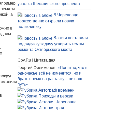
например
участка Шекснинского проспекта
время за
кой, а
В Череповце
торжественно открыли новую
поликлинику
можно в
 одним
Власти поставили
подрядчику задачу ускорить темпы
.
ремонта Октябрьского моста
их
Cpv.Ru | Цитата дня
Георгий Филимонов:
«Понятно, что в
одночасье всё не изменится, но и
вокруг
брать время на раскачку – не наш
инимализм
путь»
в