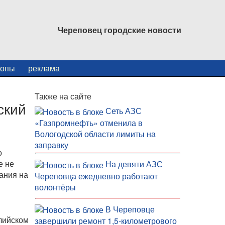
Череповец городские новости
копы
реклама
Также на сайте
ский
Сеть АЗС
«Газпромнефть» отменила в
Вологодской области лимиты на
заправку
о
е не
На девяти АЗС
ания на
Череповца ежедневно работают
волонтёры
В Череповце
лийском
завершили ремонт 1,5-километрового