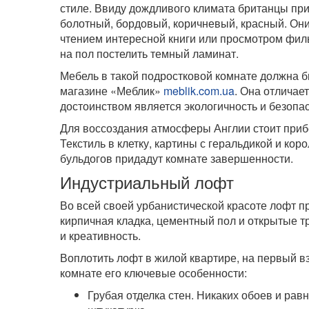
стиле. Ввиду дождливого климата британцы пр
болотный, бордовый, коричневый, красный. Они
чтением интересной книги или просмотром фил
на пол постелить темный ламинат.
Мебель в такой подростковой комнате должна б
магазине «Меблик»
meblik.com.ua
. Она отличае
достоинством является экологичность и безопас
Для воссоздания атмосферы Англии стоит приб
Текстиль в клетку, картины с геральдикой и ко
бульдогов придадут комнате завершенности.
Индустриальный лофт
Во всей своей урбанистической красоте лофт пр
кирпичная кладка, цементный пол и открытые т
и креативность.
Воплотить лофт в жилой квартире, на первый вз
комнате его ключевые особенности:
Грубая отделка стен. Никаких обоев и рав