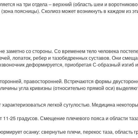
ляется на три отдела – верхний (область шеи и воротников
й (зона поясницы). Сколиоз может возникнуть в каждом из эт
не заметно со стороны. Со временем тело человека постеп
ечей, лопаток, ребер и тазобедренных суставов. Они смещ
позвоночник деформируется, приобретая С-образный изгиб и
сторонней, правосторонней. Встречаются формы двусторон
еличины угла кривизны (относительно прямой оси) выделяю
т характеризоваться легкой сутулостью. Медицина некотор
т 11-25 градусов. Смещение плечевого пояса и области таз
ормирует осанку: свернутые плечи, перекос таза, область г