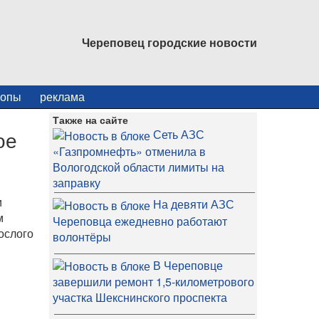
Череповец городские новости
копы
реклама
Также на сайте
ое
Сеть АЗС
«Газпромнефть» отменила в
Вологодской области лимиты на
заправку
и
На девяти АЗС
м
Череповца ежедневно работают
ослого
волонтёры
В Череповце
завершили ремонт 1,5-километрового
участка Шекснинского проспекта