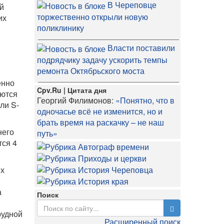
В Череповце
ой
торжественно открыли новую
их
поликлинику
Власти поставили
подрядчику задачу ускорить темпы
ремонта Октябрьского моста
енно
Cpv.Ru | Цитата дня
аются
Георгий Филимонов:
«Понятно, что в
ли S-
одночасье всё не изменится, но и
брать время на раскачку – не наш
него
путь»
тся 4
ых
а
Поиск
рудной
Расширенный поиск