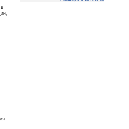
 в
ии,
ния