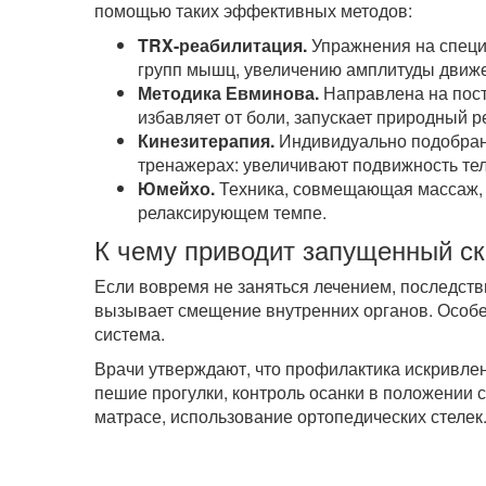
помощью таких эффективных методов:
TRX-реабилитация.
Упражнения на специ
групп мышц, увеличению амплитуды движе
Методика Евминова.
Направлена на пост
избавляет от боли, запускает природный 
Кинезитерапия.
Индивидуально подобран
тренажерах: увеличивают подвижность те
Юмейхо.
Техника, совмещающая массаж, 
релаксирующем темпе.
К чему приводит запущенный с
Если вовремя не заняться лечением, последств
вызывает смещение внутренних органов. Особен
система.
Врачи утверждают, что профилактика искривлен
пешие прогулки, контроль осанки в положении 
матрасе, использование ортопедических стелек