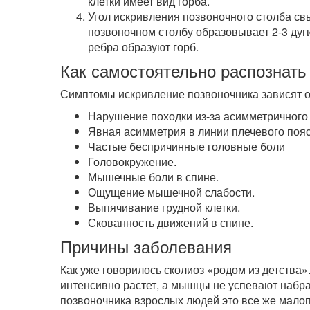
клетки имеет вид горба.
Угол искривления позвоночного столба св
позвоночном столбу образовывает 2-3 дуг
ребра образуют горб.
Как самостоятельно распознать
Симптомы искривление позвоночника зависят от
Нарушение походки из-за асимметричного
Явная асимметрия в линии плечевого пояс
Частые беспричинные головные боли
Головокружение.
Мышечные боли в спине.
Ощущение мышечной слабости.
Выпячивание грудной клетки.
Скованность движений в спине.
Причины заболевания
Как уже говорилось сколиоз «родом из детства»
интенсивно растет, а мышцы не успевают набра
позвоночника взрослых людей это все же мало