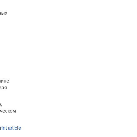
ных
пине
вая
,
ическом