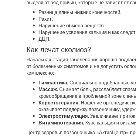
выделяют ряд причин, которые не зависят от са
Разница длины нижних конечностей.
Рахит.
Нарушение обмена веществ.
Нарушение усвоения кальция и как следст
ДЦП.
Как лечат сколиоз?
Начальная стадия заболевания хорошо поддаетс
от болезненных симптомов и не допустить осл
комплексно:
Гимнастика.
Специально подобранные уп
Массаж.
Снимает боль, расслабляет спаз
кровообращение в проблемной зоне спины
Корсетотерапия.
Ношение ортопедическог
оказывает поддержку позвоночнику, удерж
Электростимуляция.
Увеличивает приток
Витаминотерапия.
Курс кальция и витами
Центр здоровья позвоночника «АктивЦентр» пр