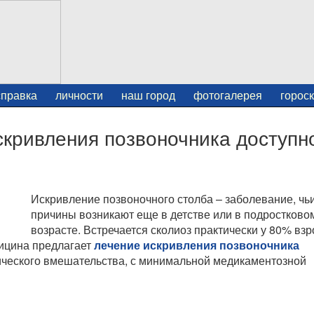
справка
личности
наш город
фотогалерея
горос
кривления позвоночника доступн
Искривление позвоночного столба – заболевание, чь
причины возникают еще в детстве или в подростково
возрасте. Встречается сколиоз практически у 80% взр
ицина предлагает
лечение искривления позвоночника
гического вмешательства, с минимальной медикаментозной