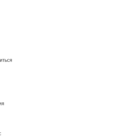
иться
ия
с