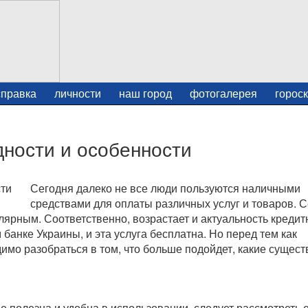
справка
личности
наш город
фотогалерея
горос
дности и особенности
Сегодня далеко не все люди пользуются наличными
средствами для оплаты различных услуг и товаров. 
ярным. Соответственно, возрастает и актуальность кредит
банке Украины, и эта услуга бесплатна. Но перед тем как
мо разобраться в том, что больше подойдет, какие сущест
ее полезна и удобна в использовании, следует рассмотреть 