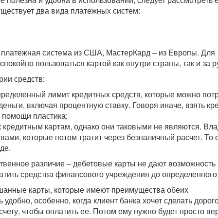
уществует два вида платежных систем:
 платежная система из США, МастерКард – из Европы. Для
спокойно пользоваться картой как внутри страны, так и за 
рии средств:
пределенный лимит кредитных средств, которые можно потр
деньги, включая процентную ставку. Говоря иначе, взять кр
и помощи пластика;
к кредитным картам, однако они таковыми не являются. Вл
ами, которые потом тратит через безналичный расчет. То е
де.
твенное различие – дебетовые карты не дают возможность 
тратить средства финансового учреждения до определенного
мешанные карты, которые имеют преимущества обеих
удобно, особенно, когда клиент банка хочет сделать доро
 счету, чтобы оплатить ее. Потом ему нужно будет просто ве