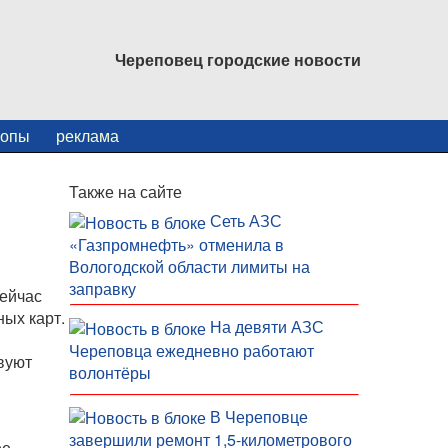
Череповец городские новости
копы
реклама
Также на сайте
Сеть АЗС
«Газпромнефть» отменила в
Вологодской области лимиты на
заправку
Сейчас
ных карт.
На девяти АЗС
Череповца ежедневно работают
вуют
волонтёры
В Череповце
завершили ремонт 1,5-километрового
ее