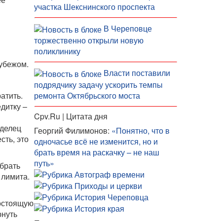
участка Шекснинского проспекта
В Череповце
торжественно открыли новую
поликлинику
рубежом.
Власти поставили
подрядчику задачу ускорить темпы
атить.
ремонта Октябрьского моста
едитку –
Cpv.Ru | Цитата дня
аделец
Георгий Филимонов:
«Понятно, что в
сть, это
одночасье всё не изменится, но и
брать время на раскачку – не наш
путь»
брать
 лимита.
гостоящую
рнуть