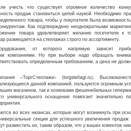
ли учесть что существует огромное количество конку
ность продаж становиться целой наукой. Необходимо пр
еделенного товара, чтобы у покупателя была возможность
 конкурентам. Как подтверждено неоднократными маркети
ожение товара удовлетворяет желание посетителя к т
вар размещается на стеллажах строго по ассортименту.
борудования, от которого напрямую зависит при
гими компаниями. Но при выборе надо обращать внима
оответствовать определенным требованиям, а цена не долж
ния «ТоргСтеллажи» (torgstellagi.ru). Высококачест
лизующиеся данной компанией, пользуются огромным ус
льших магазинов, так и хозяевами фешенебельных гиперма
го универсального оснащения помогает значительно п
дприятия.
тся во всех нюансах, которые могут возникнуть при ос
 универсальные секции для успешного увеличения продаж
т разместить их, таким образом, что у ваших клиентов ник