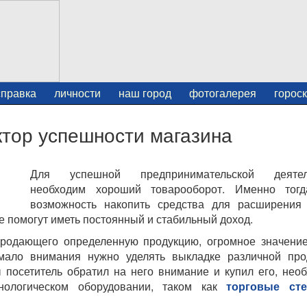
справка
личности
наш город
фотогалерея
горос
ктор успешности магазина
Для успешной предпринимательской деятел
необходим хороший товарооборот. Именно тогд
возможность накопить средства для расширения 
е помогут иметь постоянный и стабильный доход.
родающего определенную продукцию, огромное значени
мало внимания нужно уделять выкладке различной про
ы посетитель обратил на него внимание и купил его, нео
нологическом оборудовании, таком как
торговые ст