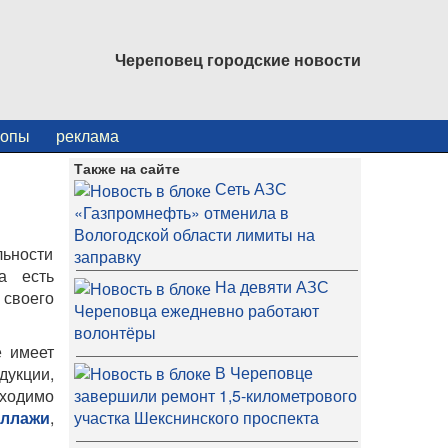
Череповец городские новости
копы
реклама
Также на сайте
Сеть АЗС
«Газпромнефть» отменила в
Вологодской области лимиты на
ьности
заправку
а есть
На девяти АЗС
своего
Череповца ежедневно работают
волонтёры
е имеет
В Череповце
дукции,
бходимо
завершили ремонт 1,5-километрового
еллажи
,
участка Шекснинского проспекта