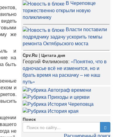
В Череповце
рентов,
торжественно открыли новую
авильно
поликлинику
 видеть
нговыми
Власти поставили
ому же
подрядчику задачу ускорить темпы
ремонта Октябрьского моста
быль и
Cpv.Ru | Цитата дня
ние на
Георгий Филимонов:
«Понятно, что в
на быть
одночасье всё не изменится, но и
брать время на раскачку – не наш
венные
путь»
пехом и
ркетов.
овысить
нащении
Поиск
 вашего
огда не
Расширенный поиск