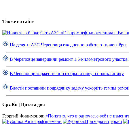
Также на сайте
Сеть АЗС «Газпромнефть» отменила в Волог
На девяти АЗС Череповца ежедневно работают волонтёры
В Череповце завершили ремонт 1,5-километрового участка
В Череповце торжественно открыли новую поликлинику
Власти поставили подрядчику задачу ускорить темпы ремон
Cpv.Ru | Цитата дня
Георгий Филимонов:
«Понятно, что в одночасье всё не изменит