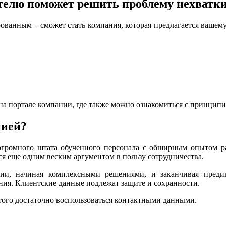
телю поможет решить проблему нехватки
ованным – сможет стать компания, которая предлагается ваше
 на портале компании, где также можно ознакомиться с принцип
нией?
 огромного штата обученного персонала с обширным опытом ра
ся еще одним веским аргументом в пользу сотрудничества.
огии, начиная комплексными решениями, и заканчивая пред
ния. Клиентские данные подлежат защите и сохранности.
этого достаточно воспользоваться контактными данными.