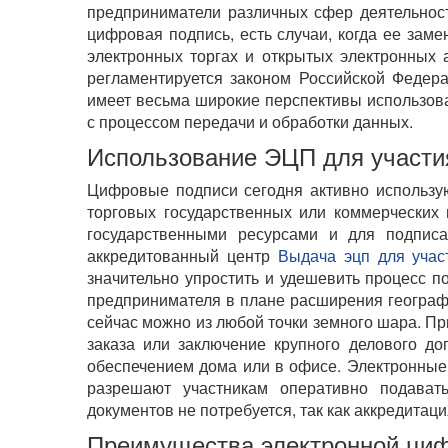
предприниматели различных сфер деятельност
цифровая подпись, есть случаи, когда ее заме
электронных торгах и открытых электронных 
регламентируется законом Российской Федера
имеет весьма широкие перспективы использова
с процессом передачи и обработки данных.
Использование ЭЦП для участия
Цифровые подписи сегодня активно использую
торговых государственных или коммерческих
государственными ресурсами и для подпис
аккредитованный центр
Выдача эцп для учас
значительно упростить и удешевить процесс п
предпринимателя в плане расширения географи
сейчас можно из любой точки земного шара. П
заказа или заключение крупного делового д
обеспечением дома или в офисе. Электронные 
разрешают участникам оперативно подават
документов не потребуется, так как аккредитаци
Преимущества электронной циф