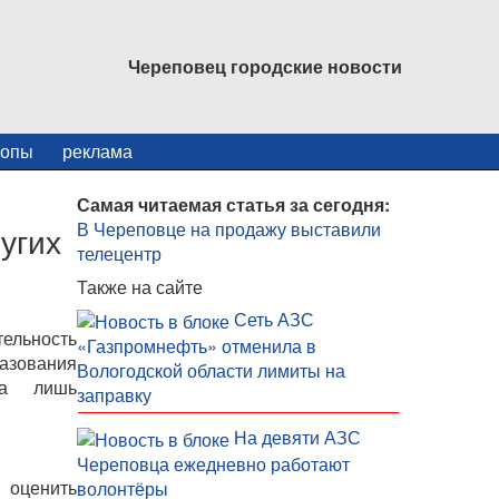
Череповец городские новости
копы
реклама
Самая читаемая статья за сегодня:
В Череповце на продажу выставили
угих
телецентр
Также на сайте
Сеть АЗС
льность
«Газпромнефть» отменила в
разования
Вологодской области лимиты на
на лишь
заправку
На девяти АЗС
Череповца ежедневно работают
 оценить
волонтёры