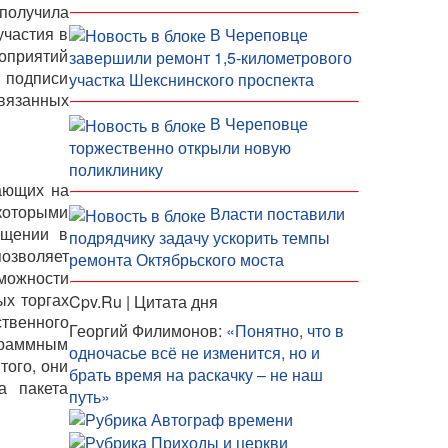
 получила
участия в
В Череповце
роприятий
завершили ремонт 1,5-километрового
й подписи
участка Шекснинского проспекта
связанных
В Череповце
торжественно открыли новую
поликлинику
тающих на
которыми
Власти поставили
ащении в
подрядчику задачу ускорить темпы
озволяет
ремонта Октябрьского моста
зможности
ых торгах
Cpv.Ru | Цитата дня
ственного
Георгий Филимонов:
«Понятно, что в
граммным
одночасье всё не изменится, но и
того, они
брать время на раскачку – не наш
а пакета
путь»