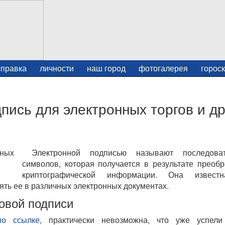
справка
личности
наш город
фотогалерея
горос
ись для электронных торгов и др
Электронной подписью называют последовате
символов, которая получается в результате преоб
криптографической информации. Она извест
ять ее в различных электронных документах.
овой подписи
по ссылке
, практически невозможна, что уже успели