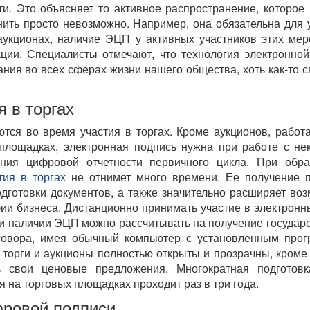
и. Это объясняет то активное распространение, которое
нить просто невозможно. Например, она обязательна для 
аукционах, наличие ЭЦП у активных участников этих ме
ции. Специалисты отмечают, что технология электронно
ния во всех сферах жизни нашего общества, хоть как-то 
 в торгах
тся во время участия в торгах. Кроме аукционов, рабо
 площадках, электронная подпись нужна при работе с не
ания цифровой отчетности первичного цикла. При обр
тия в торгах
не отнимет много времени. Ее получение п
одготовки документов, а также значительно расширяет во
и бизнеса. Дистанционно принимать участие в электронн
ри наличии ЭЦП можно рассчитывать на получение государ
оговора, имея обычный компьютер с установленным про
торги и аукционы полностью открыты и прозрачны, кроме 
ь свои ценовые предложения. Многократная подготовк
я на торговых площадках проходит раз в три года.
ровой подписи