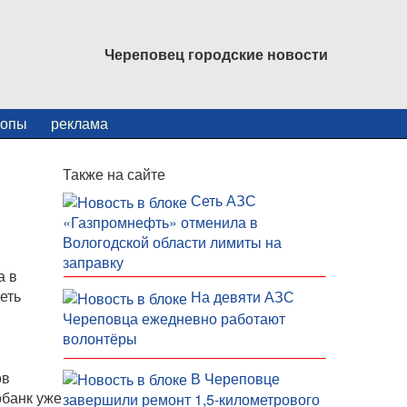
Череповец городские новости
копы
реклама
Также на сайте
Сеть АЗС
«Газпромнефть» отменила в
Вологодской области лимиты на
заправку
а в
еть
На девяти АЗС
Череповца ежедневно работают
волонтёры
ов
В Череповце
банк уже
завершили ремонт 1,5-километрового