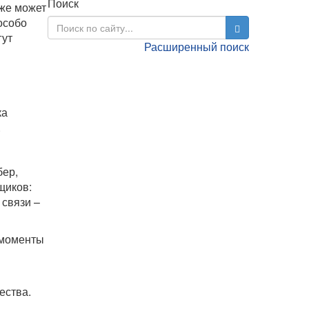
Поиск
оже может
особо
гут
Расширенный поиск
ка
.
бер,
щиков:
 связи –
 моменты
ества.