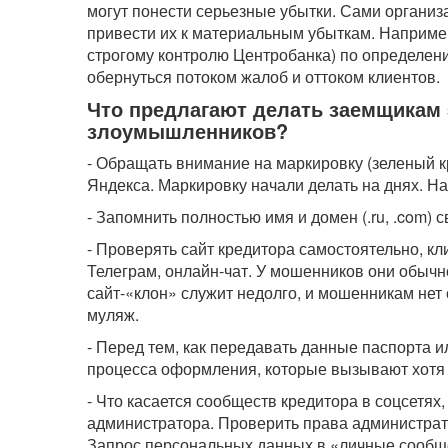
могут понести серьезные убытки. Сами организ
привести их к материальным убыткам. Наприме
строгому контролю Центробанка) по определен
обернуться потоком жалоб и оттоком клиентов.
Что предлагают делать заемщикам 
злоумышленников?
- Обращать внимание на маркировку (зеленый кр
Яндекса. Маркировку начали делать на днях. На
- Запомнить полностью имя и домен (.ru, .com) 
- Проверять сайт кредитора самостоятельно, кл
Телеграм, онлайн-чат. У мошенников они обыч
сайт-«клон» служит недолго, и мошенникам нет
муляж.
- Перед тем, как передавать данные паспорта 
процесса оформления, которые вызывают хотя 
- Что касается сообществ кредитора в соцсетях
администратора. Проверить права администрат
Запрос персональных данных в «личные сообщ