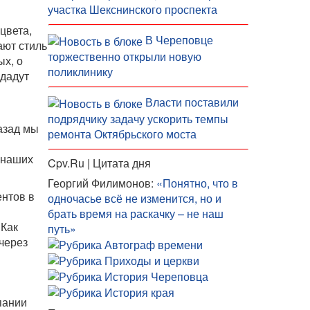
участка Шекснинского проспекта
цвета,
В Череповце
ают стиль
торжественно открыли новую
ых, о
поликлинику
одадут
Власти поставили
подрядчику задачу ускорить темпы
азад мы
ремонта Октябрьского моста
 наших
Cpv.Ru | Цитата дня
Георгий Филимонов:
«Понятно, что в
ентов в
одночасье всё не изменится, но и
брать время на раскачку – не наш
 Как
путь»
через
пании