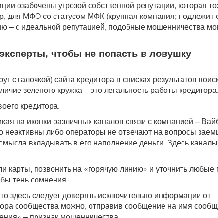
ации озабочены угрозой собственной репутации, которая т
р, для МФО со статусом МФК (крупная компания; подлежит 
ию – с идеальной репутацией, подобные мошенничества мо
эксперты, чтобы не попасть в ловушку
уг с галочкой) сайта кредитора в списках результатов поис
личие зеленого кружка – это легальность работы кредитора
своего кредитора.
икая на иконки различных каналов связи с компанией – Вай
но неактивны либо операторы не отвечают на вопросы заем
 смысла вкладывать в его наполнение деньги. Здесь каналы
или карты, позвонить на «горячую линию» и уточнить любые
бы тень сомнения.
, то здесь следует доверять исключительно информации от
ора сообщества можно, отправив сообщение на имя сообщ
ения» – признак мошенничества.