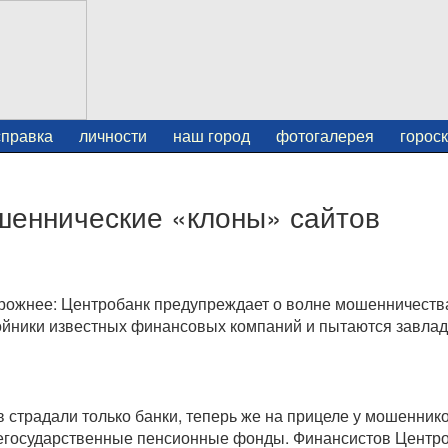
справка
личности
наш город
фотогалерея
горос
шеннические «клоны» сайтов
рожнее: Центробанк предупреждает о волне мошенничеств
ойники известных финансовых компаний и пытаются завлад
страдали только банки, теперь же на прицеле у мошенник
егосударственные пенсионные фонды. Финансистов Центро