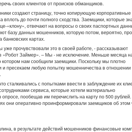
речь своих клиентов от происков обманщиков.
нники создают страницу, точно копирующую корпоративные 
а вплоть до почти полного сходства. Заемщики, которые зн
ице-«клону», отвечают на вопросы о своих паспортных данн
яют базу данных мошенников, которую потом, вероятно, пр
 банковских картах.
ы уже прочувствовали это в своей работе, - рассказывают
в «Робот Займер». – Мы - не исключение. Меньше месяца н
о котором нам сообщили заемщики. Поскольку мы плотно
и и пресекаем любую попытку мошенничества в отношении
.
что сталкивались с попытками ввести в заблуждение их кли
сотрудниками сервиса, которые хотели материально
в опросе, пообещав им перечислить на карту по 500 рублей.
аях они оперативно проинформировали заемщиков об этом 
ллина, в результате действий мошенников финансовые ком