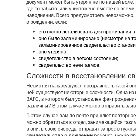
документ может быть утерян не по нашей воле. 
где-то забыто, или уничтожено вместе со всем
наводнения. Всего предусмотреть невозможно,
о рождении, если:
его нужно легализовать для проживания в 
оно было заламинировано (несмотря на то
заламинированное свидетельство станови
оно утеряно;
свидетельство в ветхом состоянии;
свидетельство нечитаемое.
Сложности в восстановлении св
Несмотря на кажущуюся прозрачность такой оп
ней существуют некоторые сложности. Одна из н
ЗАГС, в котором был установлен факт рождения
различны? В этом случае можно отправить заяв
В этом случае вам по почте пришлют повторное
можно обратиться в отдел, занимающийся таки
а они, в свою очередь, отправят запрос в нужн
свидетельства о рождении
ребенка, нужно пр