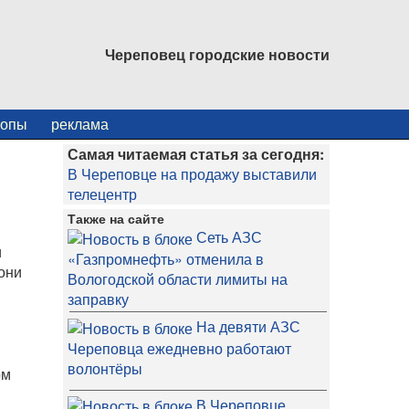
Череповец городские новости
копы
реклама
Самая читаемая статья за сегодня:
В Череповце на продажу выставили
телецентр
Также на сайте
Сеть АЗС
и
«Газпромнефть» отменила в
 они
Вологодской области лимиты на
заправку
На девяти АЗС
Череповца ежедневно работают
волонтёры
ом
В Череповце