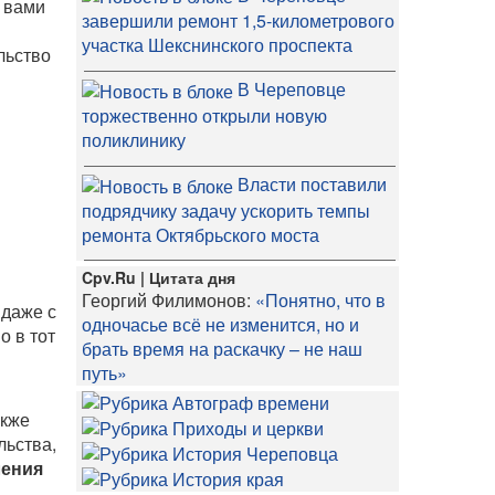
о вами
завершили ремонт 1,5-километрового
участка Шекснинского проспекта
льство
В Череповце
торжественно открыли новую
поликлинику
Власти поставили
подрядчику задачу ускорить темпы
ремонта Октябрьского моста
Cpv.Ru | Цитата дня
Георгий Филимонов:
«Понятно, что в
, даже с
одночасье всё не изменится, но и
о в тот
брать время на раскачку – не наш
путь»
акже
льства,
ления