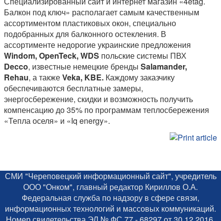
Специализированный сайт и интернет магазин «4etag.
Балкон под ключ» располагает самым качественным
ассортиментом пластиковых окон, специально
подобранных для балконного остекления. В
ассортименте недорогие украинские предложения
Windom,
OpenTeck,
WDS
польские системы ПВХ
Decco
, известные немецкие бренды
Salamander,
Rehau
, а также
Veka,
KBE.
Каждому заказчику
обеспечиваются бесплатные замеры,
энергосбережение, скидки и возможность получить
компенсацию до 35% по программам теплосбережения
«Тепла оселя» и «Iq energy».
СМИ "Череповецкий информационный сайт", учредитель
ООО "Онком", главный редактор Кириллов О.А.
Федеральная служба по надзору в сфере связи,
информационных технологий и массовых коммуникаций.
Номер свидетельства ЭЛ № ФС 77 - 68297 от 30.12.2016.