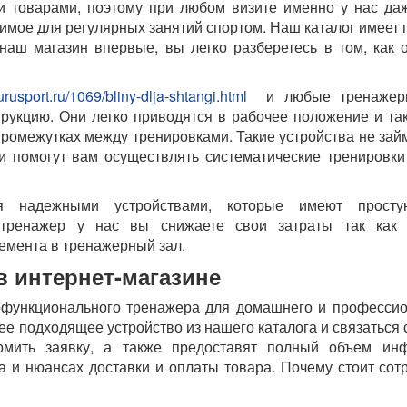
 товарами, поэтому при любом визите именно у нас да
имое для регулярных занятий спортом. Наш каталог имеет 
наш магазин впервые, вы легко разберетесь в том, как
urusport.ru/1069/bliny-dlja-shtangi.html
и любые тренажер
рукцию. Они легко приводятся в рабочее положение и та
ромежутках между тренировками. Такие устройства не зай
и помогут вам осуществлять систематические тренировк
я надежными устройствами, которые имеют прост
 тренажер у нас вы снижаете свои затраты так как 
емента в тренажерный зал.
в интернет-магазине
офункционального тренажера для домашнего и профессио
е подходящее устройство из нашего каталога и связаться
рмить заявку, а также предоставят полный объем ин
а и нюансах доставки и оплаты товара. Почему стоит сот