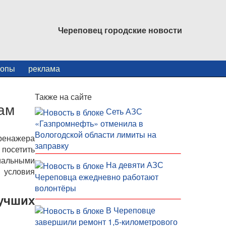
Череповец городские новости
копы
реклама
Также на сайте
нам
Сеть АЗС
«Газпромнефть» отменила в
Вологодской области лимиты на
тренажера
заправку
 посетить
иальными
На девяти АЗС
 условия
Череповца ежедневно работают
волонтёры
чших
В Череповце
завершили ремонт 1,5-километрового