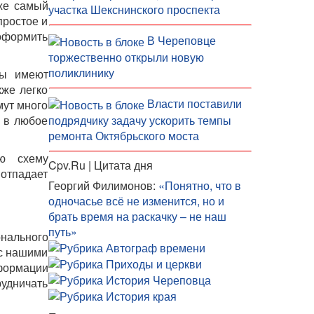
же самый
участка Шекснинского проспекта
простое и
 оформить
В Череповце
торжественно открыли новую
поликлинику
ы имеют
кже легко
Власти поставили
мут много
и в любое
подрядчику задачу ускорить темпы
ремонта Октябрьского моста
ую схему
Cpv.Ru | Цитата дня
отпадает
Георгий Филимонов:
«Понятно, что в
одночасье всё не изменится, но и
брать время на раскачку – не наш
путь»
нального
 с нашими
формации
рудничать