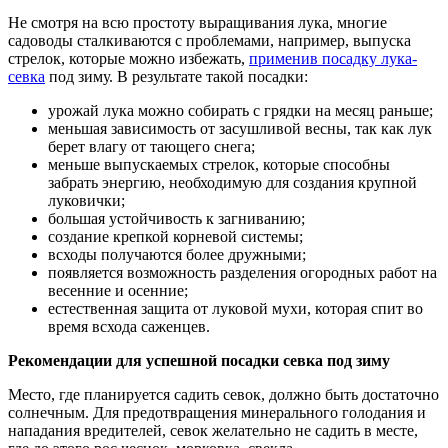
Не смотря на всю простоту выращивания лука, многие
садоводы сталкиваются с проблемами, например, выпуска
стрелок, которые можно избежать,
применив посадку лука-
севка
под зиму. В результате такой посадки:
урожай лука можно собирать с грядки на месяц раньше;
меньшая зависимость от засушливой весны, так как лук
берет влагу от тающего снега;
меньше выпускаемых стрелок, которые способны
забрать энергию, необходимую для создания крупной
луковички;
большая устойчивость к загниванию;
создание крепкой корневой системы;
всходы получаются более дружными;
появляется возможность разделения огородных работ на
весенние и осенние;
естественная защита от луковой мухи, которая спит во
время всхода саженцев.
Рекомендации для успешной посадки севка под зиму
Место, где планируется садить севок, должно быть достаточно
солнечным. Для предотвращения минерального голодания и
нападания вредителей, севок желательно не садить в месте,