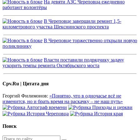
На девяти АЗС Череповца ежедневно
работают волонтёры
В Череповце завершили ремонт 1,5-
километрового участка Шекснинского проспекта
В Череповце торжественно открыли новую
поликлинику
Власти поставили подрядчику задачу
ускорить темпы ремонта Октябрьского моста
Cpv.Ru | Цитата дня
Георгий Филимонов:
«Понятно, что в одночасье всё не
изменится, но и брать время на раскачку – не наш путь»
Поиск