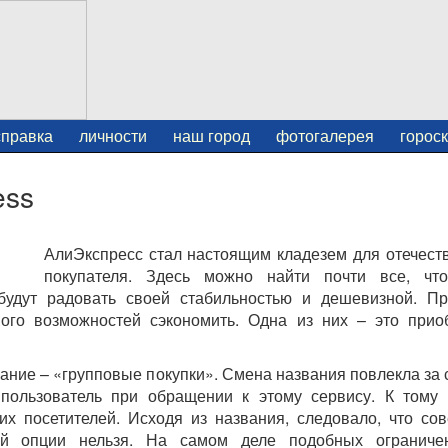
справка
личности
наш город
фотогалерея
горос
ess
АлиЭкспресс стал настоящим кладезем для отечест
покупателя. Здесь можно найти почти все, чт
будут радовать своей стабильностью и дешевизной. П
го возможностей сэкономить. Одна из них – это прио
ание – «групповые покупки». Смена названия повлекла за 
 пользователь при обращении к этому сервису. К тому
их посетителей. Исходя из названия, следовало, что со
й опции нельзя. На самом деле подобных ограниче