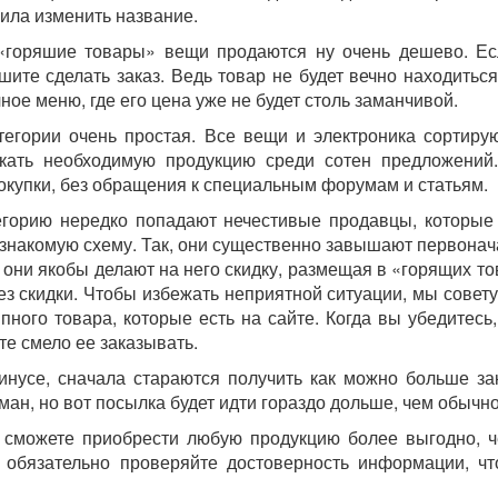
ила изменить название.
 «горяшие товары» вещи продаются ну очень дешево. Е
шите сделать заказ. Ведь товар не будет вечно находиться
ное меню, где его цена уже не будет столь заманчивой.
тегории очень простая. Все вещи и электроника сортиру
скать необходимую продукцию среди сотен предложений
покупки, без обращения к специальным форумам и статьям.
егорию нередко попадают нечестивые продавцы, которые
о знакомую схему. Так, они существенно завышают первона
 они якобы делают на него скидку, размещая в «горящих то
без скидки. Чтобы избежать неприятной ситуации, мы совет
ного товара, которые есть на сайте. Когда вы убедитесь,
те смело ее заказывать.
инусе, сначала стараются получить как можно больше за
ман, но вот посылка будет идти гораздо дольше, чем обычно
ы сможете приобрести любую продукцию более выгодно, 
 обязательно проверяйте достоверность информации, ч