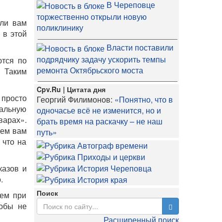
В Череповце
торжественно открыли новую
сли вам
поликлинику
 в этой
Власти поставили
подрядчику задачу ускорить темпы
ются по
ремонта Октябрьского моста
. Таким
Cpv.Ru | Цитата дня
 просто
Георгий Филимонов:
«Понятно, что в
чальную
одночасье всё не изменится, но и
варах».
брать время на раскачку – не наш
уем вам
путь»
 что на
казов и
.
Поиск
чем при
тобы не
Расширенный поиск