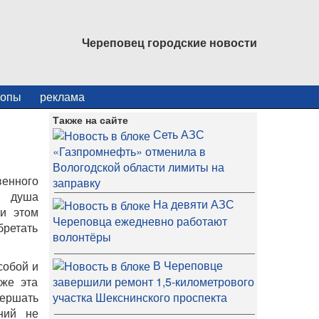
Череповец городские новости
копы
реклама
Также на сайте
Сеть АЗС
«Газпромнефть» отменила в
Вологодской области лимиты на
венного
заправку
о душа
На девяти АЗС
ри этом
Череповца ежедневно работают
бретать
волонтёры
В Череповце
собой и
 же эта
завершили ремонт 1,5-километрового
вершать
участка Шекснинского проспекта
ний не