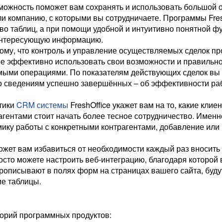
зможность поможет вам сохранять и использовать большой 
и компанию, с которыми вы сотрудничаете. Программы Fres
о таблиц, а при помощи удобной и интуитивно понятной ф
 интересующую информацию.
ому, что контроль и управление осуществляемых сделок п
лее эффективно использовать свои возможности и правильн
мыми операциями. По показателям действующих сделок вы
по сведениям успешно завершённых – об эффективности ра
тики
CRM системы
FreshOffice укажет вам на то, какие клие
рагентами стоит начать более тесное сотрудничество. Именн
мику работы с конкретными контрагентами, добавление или
жет вам избавиться от необходимости каждый раз вносить
осто можете настроить веб-интеграцию, благодаря которой 
рописывают в полях форм на страницах вашего сайта, буду
ие таблицы.
егорий программных продуктов: