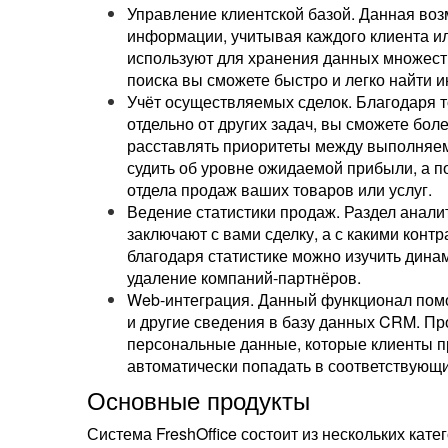
Управление клиентской базой. Данная во
информации, учитывая каждого клиента ил
используют для хранения данных множеств
поиска вы сможете быстро и легко найти
Учёт осуществляемых сделок. Благодаря т
отдельно от других задач, вы сможете бо
расставлять приоритеты между выполняе
судить об уровне ожидаемой прибыли, а 
отдела продаж ваших товаров или услуг.
Ведение статистики продаж. Раздел анали
заключают с вами сделку, а с какими конт
благодаря статистике можно изучить дина
удаление компаний-партнёров.
Web-интеграция. Данный функционал помо
и другие сведения в базу данных CRM. Пр
персональные данные, которые клиенты п
автоматически попадать в соответствующ
Основные продукты
Система FreshOffice состоит из нескольких кат