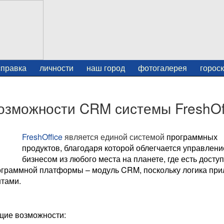
справка
личности
наш город
фотогалерея
горос
озможности CRM системы FreshOf
FreshOffice
является единой системой
программных
продуктов, благодаря которой облегчается управлен
бизнесом из любого места на планете, где есть доступ
ограммной платформы – модуль CRM, поскольку логика пр
нтами.
щие возможности: