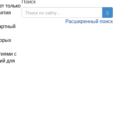
Поиск
т только
вития
Расширенный поиск
дартный
торых
тиями с
ий для