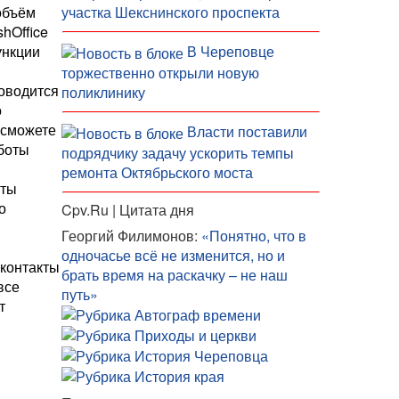
объём
участка Шекснинского проспекта
hOffice
ункции
В Череповце
торжественно открыли новую
роводится
поликлинику
о
 сможете
Власти поставили
боты
подрядчику задачу ускорить темпы
ремонта Октябрьского моста
нты
о
Cpv.Ru | Цитата дня
Георгий Филимонов:
«Понятно, что в
одночасье всё не изменится, но и
 контакты
брать время на раскачку – не наш
все
путь»
т