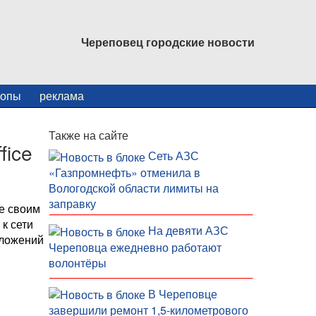
Череповец городские новости
копы
реклама
Также на сайте
fice
Сеть АЗС
«Газпромнефть» отменила в
Вологодской области лимиты на
заправку
ие своим
 к сети
На девяти АЗС
иложений
Череповца ежедневно работают
волонтёры
В Череповце
завершили ремонт 1,5-километрового