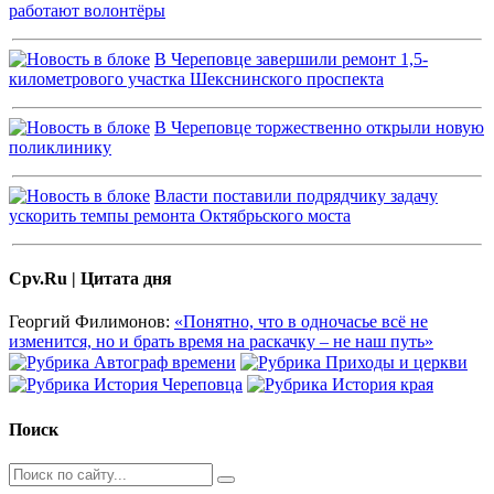
работают волонтёры
В Череповце завершили ремонт 1,5-
километрового участка Шекснинского проспекта
В Череповце торжественно открыли новую
поликлинику
Власти поставили подрядчику задачу
ускорить темпы ремонта Октябрьского моста
Cpv.Ru | Цитата дня
Георгий Филимонов:
«Понятно, что в одночасье всё не
изменится, но и брать время на раскачку – не наш путь»
Поиск