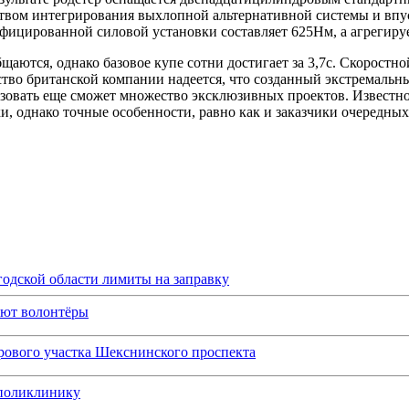
ством интегрирования выхлопной альтернативной системы и впу
ифицированной силовой установки составляет 625Нм, а агрегиру
аются, однако базовое купе сотни достигает за 3,7с. Скоростн
дство британской компании надеется, что созданный экстремальн
изовать еще сможет множество эксклюзивных проектов. Известно
ки, однако точные особенности, равно как и заказчики очередн
одской области лимиты на заправку
ают волонтёры
рового участка Шекснинского проспекта
 поликлинику