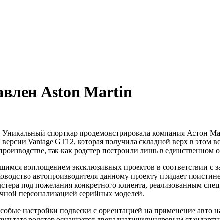
влен Aston Martin
Уникальный спорткар продемонстрировала компания Астон Мар
версии Vantage GT12, которая получила складной верх в этом 
производстве, так как родстер построили лишь в единственном о
ющимся воплощением эксклюзивных проектов в соответствии с з
уководство автопроизводителя данному проекту придает поистин
тера под пожелания конкретного клиента, реализованным спец
ичной персонализацией серийных моделей.
собые настройки подвески с ориентацией на применение авто на
результате родстер оснащается двенадцатицилиндровым стандарт