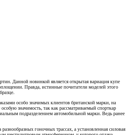
тин. Данной новинкой является открытая вариация купе
воплощении. Правда, истинные почитатели моделей этого
бразце.
аказами особо значимых клиентов британской марки, на
е особую значимость, так как рассматриваемый спорткар
иальным подразделением автомобильной марки. Ведь ранее
 разнообразных гоночных трассах, а установленная силовая
ным шестилитровым атмосферником, у которого отдача