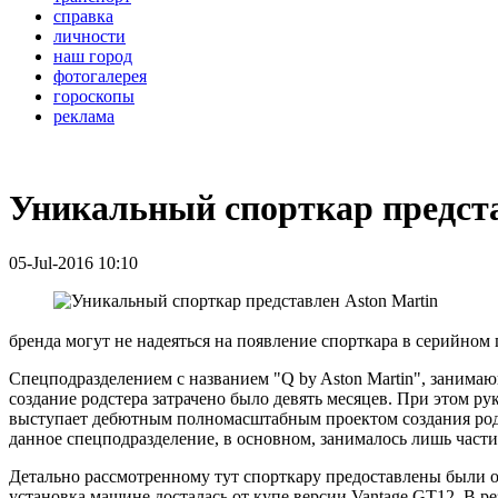
справка
личности
наш город
фотогалерея
гороскопы
реклама
Уникальный спорткар предста
05-Jul-2016 10:10
бренда могут не надеяться на появление спорткара в серийном 
Спецподразделением с названием "Q by Aston Martin", занима
создание родстера затрачено было девять месяцев. При этом р
выступает дебютным полномасштабным проектом создания родс
данное спецподразделение, в основном, занималось лишь част
Детально рассмотренному тут спорткару предоставлены были о
установка машине досталась от купе версии Vantage GT12. В 