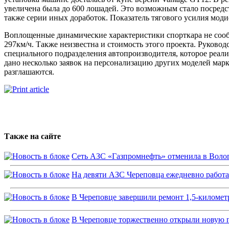
увеличена была до 600 лошадей. Это возможным стало посред
также серии иных доработок. Показатель тягового усилия мод
Воплощенные динамические характеристики спорткара не сообщ
297км/ч. Также неизвестна и стоимость этого проекта. Руково
специального подразделения автопроизводителя, которое реал
дано несколько заявок на персонализацию других моделей мар
разглашаются.
Также на сайте
Сеть АЗС «Газпромнефть» отменила в Волог
На девяти АЗС Череповца ежедневно работ
В Череповце завершили ремонт 1,5-километ
В Череповце торжественно открыли новую