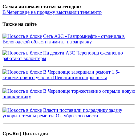
Самая читаемая статья за сегодня:
В Череповце на продажу выставили телецентр
Также на сайте
Сеть АЗС «Газпромнефть» отменила в
Вологодской области лимиты на заправку
На девяти АЗС Череповца ежедневно
работают волонтёры
В Череповце завершили ремонт 1,5-
километрового участка Шекснинского проспекта
В Череповце торжественно открыли новую
поликлинику
Власти поставили подрядчику задачу
ускорить темпы ремонта Октябрьского моста
Cpv.Ru | Цитата дня