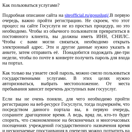
Как пользоваться услугами?
Подробная описание сайта на
siteofficial.ru/gosuslugi/
.В первую
очередь, важно пройти регистрацию. Не скроем, что этот
процесс на сайте Госуслуги не из простых процедур, но это
необходимо. Чтобы из обычного пользователя превратиться в
постоянного клиента, вы должны иметь ИНН, СНИЛС.
Чтобы с вами могли связаться, необходимо открыть
электронный адрес. Эти и другие данные нужно указать в
анкете, затем отправить её. Понадобится подождать две-три
недели, чтобы по почте в конверте получить пароль для входа
на портал.
Как только вы узнаете свой пароль, можно смело пользоваться
государственными услугами. В этих целях нужно
авторизоваться, выбрать местоположение. От места
пребывания зависит перечень доступных вам госууслуг.
Если вы не очень поняли, для чего необходимо пройти
регистрацию на веб-ресурсе Госуслуги, тогда подчеркнём, что
посредством данного портала вы, в первую очередь,
сохраните драгоценное время. А ведь, вряд ли, кто-то будет
спорить, что сэкономленное на бесконечных и многочасовых
посещениях учреждений государственного назначения время
и нескончаемые простаивания в очередях можно потратить на