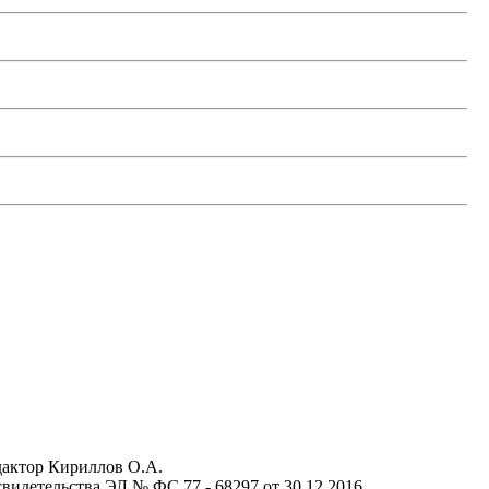
актор Кириллов О.А.
идетельства ЭЛ № ФС 77 - 68297 от 30.12.2016.