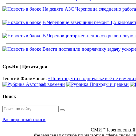
На девяти АЗС Череповца ежедневно работ
В Череповце завершили ремонт 1,5-километ
В Череповце торжественно открыли новую
Власти поставили подрядчику задачу ускор
Cpv.Ru | Цитата дня
Георгий Филимонов:
«Понятно, что в одночасье всё не изменит
Поиск
Расширенный поиск
СМИ "Череповецкий 
Федеральная служба по надзору в сфере связи,