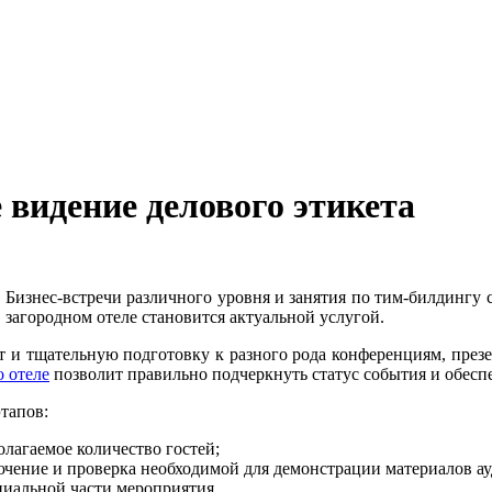
 видение делового этикета
Бизнес-встречи различного уровня и занятия по тим-билдингу 
загородном отеле становится актуальной услугой.
т и тщательную подготовку к разного рода конференциям, през
о отеле
позволит правильно подчеркнуть статус события и обесп
тапов:
лагаемое количество гостей;
ючение и проверка необходимой для демонстрации материалов ау
иальной части мероприятия.