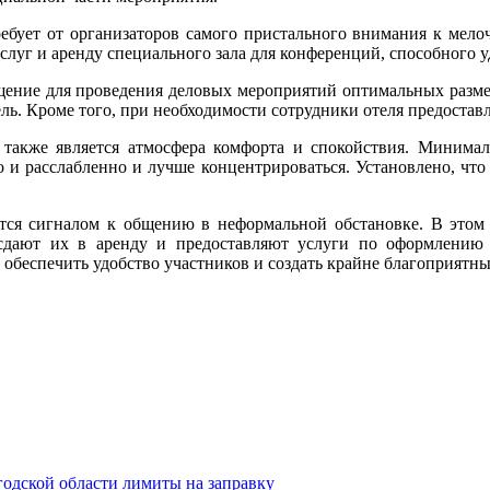
ебует от организаторов самого пристального внимания к мелоч
слуг и аренду специального зала для конференций, способного 
щение для проведения деловых мероприятий оптимальных размер
бель. Кроме того, при необходимости сотрудники отеля предост
также является атмосфера комфорта и спокойствия. Минимал
о и расслабленно и лучше концентрироваться. Установлено, что
тся сигналом к общению в неформальной обстановке. В этом 
сдают их в аренду и предоставляют услуги по оформлению и
 обеспечить удобство участников и создать крайне благоприятн
одской области лимиты на заправку