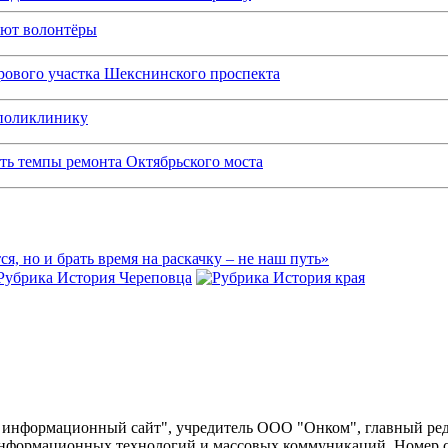
ают волонтёры
рового участка Шекснинского проспекта
 поликлинику
ить темпы ремонта Октябрьского моста
ся, но и брать время на раскачку – не наш путь»
информационный сайт", учредитель ООО "Онком", главный ред
 информационных технологий и массовых коммуникаций. Номер св