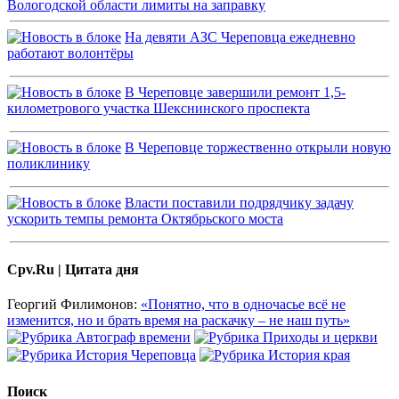
Вологодской области лимиты на заправку
На девяти АЗС Череповца ежедневно
работают волонтёры
В Череповце завершили ремонт 1,5-
километрового участка Шекснинского проспекта
В Череповце торжественно открыли новую
поликлинику
Власти поставили подрядчику задачу
ускорить темпы ремонта Октябрьского моста
Cpv.Ru | Цитата дня
Георгий Филимонов:
«Понятно, что в одночасье всё не
изменится, но и брать время на раскачку – не наш путь»
Поиск