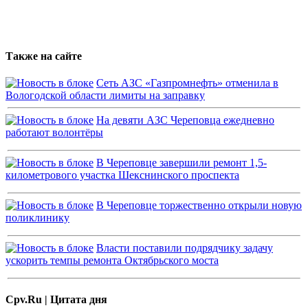
Также на сайте
Сеть АЗС «Газпромнефть» отменила в
Вологодской области лимиты на заправку
На девяти АЗС Череповца ежедневно
работают волонтёры
В Череповце завершили ремонт 1,5-
километрового участка Шекснинского проспекта
В Череповце торжественно открыли новую
поликлинику
Власти поставили подрядчику задачу
ускорить темпы ремонта Октябрьского моста
Cpv.Ru | Цитата дня