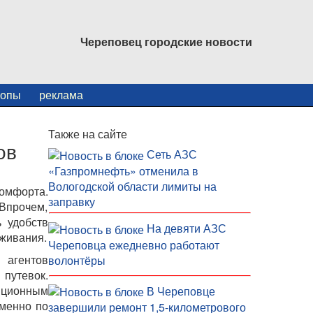
Череповец городские новости
копы
реклама
Также на сайте
ов
Сеть АЗС
«Газпромнефть» отменила в
Вологодской области лимиты на
омфорта.
заправку
Впрочем,
 удобств
На девяти АЗС
уживания.
Череповца ежедневно работают
 агентов
волонтёры
путевок.
ионным
В Череповце
Именно по
завершили ремонт 1,5-километрового