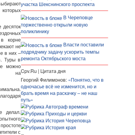
выбирают
участка Шекснинского проспекта
 которых
В Череповце
торжественно открыли новую
е десяток
поликлинику
вездочных
 в корне
Власти поставили
лекают не
подрядчику задачу ускорить темпы
е в них –
ремонта Октябрьского моста
в. Туры в
се можно
Cpv.Ru | Цитата дня
на
Георгий Филимонов:
«Понятно, что в
одночасье всё не изменится, но и
нимальна.
брать время на раскачку – не наш
Благодаря
путь»
е делал.
опытного
 простоте
етители с