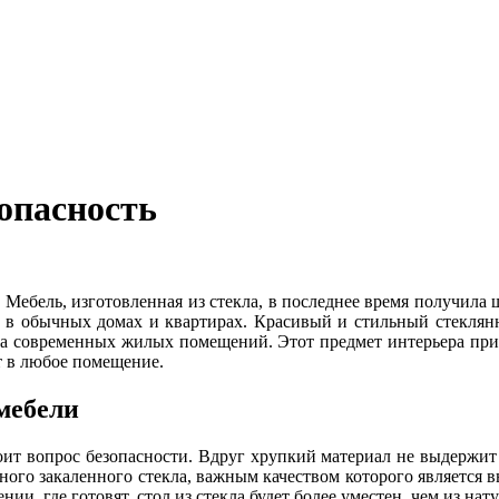
опасность
Мебель, изготовленная из стекла, в последнее время получила 
в обычных домах и квартирах. Красивый и стильный стеклянн
ва современных жилых помещений. Этот предмет интерьера при 
т в любое помещение.
мебели
ит вопрос безопасности. Вдруг хрупкий материал не выдержит 
ьного закаленного стекла, важным качеством которого является
и, где готовят, стол из стекла будет более уместен, чем из нат