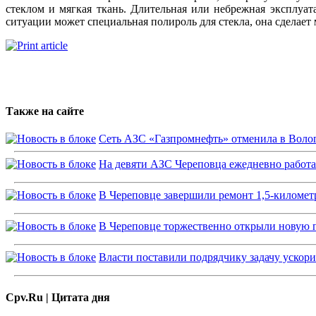
стеклом и мягкая ткань. Длительная или небрежная эксплуа
ситуации может специальная полироль для стекла, она сделае
Также на сайте
Сеть АЗС «Газпромнефть» отменила в Волог
На девяти АЗС Череповца ежедневно работ
В Череповце завершили ремонт 1,5-километ
В Череповце торжественно открыли новую
Власти поставили подрядчику задачу ускор
Cpv.Ru | Цитата дня