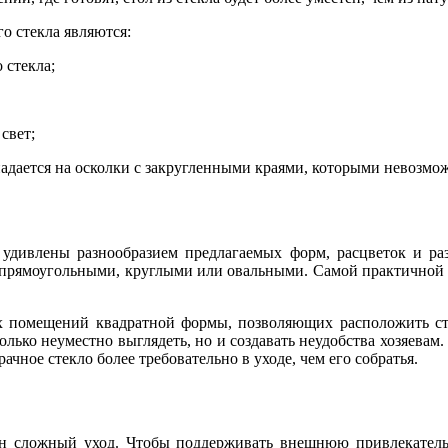
о стекла являются:
 стекла;
свет;
аспадается на осколки с закругленными краями, которыми невозмо
е удивлены разнообразием предлагаемых форм, расцветок и ра
 прямоугольными, круглыми или овальными. Самой практичной сч
х помещений квадратной формы, позволяющих расположить сто
только неуместно выглядеть, но и создавать неудобства хозяевам
ачное стекло более требовательно в уходе, чем его собратья.
ен сложный уход. Чтобы поддерживать внешнюю привлекательно