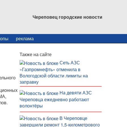
Череповец городские новости
копы
реклама
Также на сайте
Сеть АЗС
«Газпромнефть» отменила в
Вологодской области лимиты на
ельного
заправку
яционных
На девяти АЗС
МА,
Череповца ежедневно работают
лов.
волонтёры
В Череповце
завершили ремонт 1,5-километрового