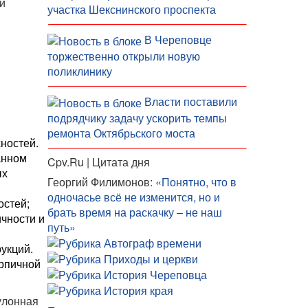
и
участка Шекснинского проспекта
В Череповце
торжественно открыли новую
поликлинику
Власти поставили
подрядчику задачу ускорить темпы
ремонта Октябрьского моста
ностей.
анном
Cpv.Ru | Цитата дня
ых
Георгий Филимонов:
«Понятно, что в
одночасье всё не изменится, но и
остей;
брать время на раскачку – не наш
чности и
путь»
укций.
ирпичной
улонная