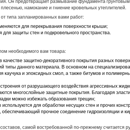
ания. Он предотвращает размывание фундамента грунтовым
 плесенью, намокание и гниение кровельных утеплителей.
от типа запланированных вами работ:
именяются для перекрывания поверхности крыши;
я для защиты стен и подкровельного пространства.
пом необходимого вам товара:
в качестве защитно-декоративного покрытия разных поверх
й типы данного материала. В основном на специализиров
я каучука и эпоксидных смол, а также битумов и полимерн
строения от разрушающего воздействия агрессивных жидк
даются многослойные защитные покрытия. Благодаря эласти
кладки можно избежать образования трещин;
используются для обработки несущих стен и прочих констр
, обеспечивающий прочное соединение гидроизоляции и к
составов, самой востребованной по-прежнему считается р