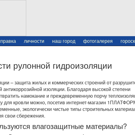
справка
личности
наш город
фотогалерея
горос
ти рулонной гидроизоляции
ции – защита жилых и коммерческих строений от разрушит
й антикоррозийной изоляции. Благодаря высокой степени
отвратить намокание и преждевременную порчу теплоизол
ку для кровли можно, посетив интернет-магазин 1ПЛАТФОР
еменные, экологически чистые типы строительных материа
мя свои сбережения.
ользуются влагозащитные материалы?