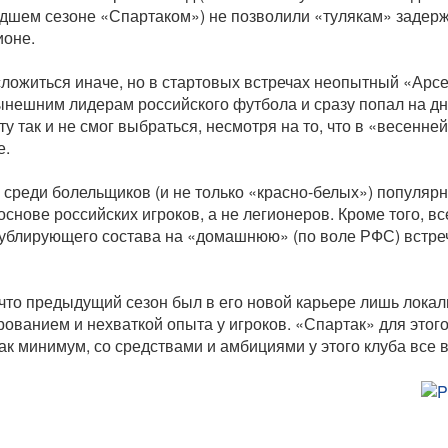
дшем сезоне «Спартаком») не позволили «тулякам» задер
ионе.
сложиться иначе, но в стартовых встречах неопытный «Арс
ынешним лидерам российского футбола и сразу попал на д
у так и не смог выбраться, несмотря на то, что в «весенней
е.
среди болельщиков (и не только «красно-белых») популярн
снове российских игроков, а не легионеров. Кроме того, в
ублирующего состава на «домашнюю» (по воле РФС) встреч
 что предыдущий сезон был в его новой карьере лишь лока
ованием и нехваткой опыта у игроков. «Спартак» для этого
ак минимум, со средствами и амбициями у этого клуба все 