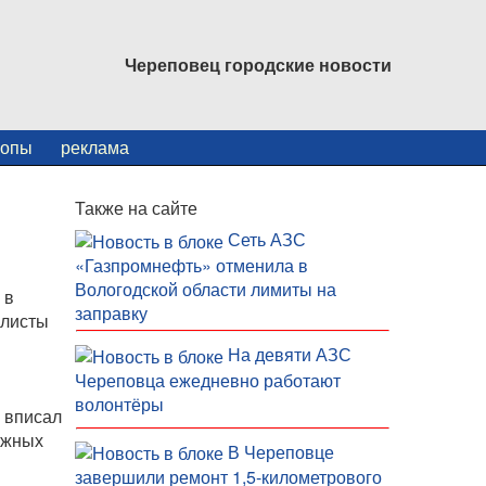
Череповец городские новости
копы
реклама
Также на сайте
Сеть АЗС
«Газпромнефть» отменила в
Вологодской области лимиты на
 в
заправку
алисты
На девяти АЗС
Череповца ежедневно работают
волонтёры
а вписал
ижных
В Череповце
завершили ремонт 1,5-километрового