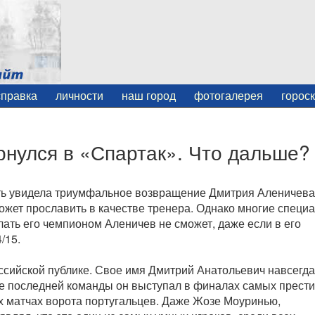
справка
личности
наш город
фотогалерея
горос
нулся в «Спартак». Что дальше?
ть увидела триумфальное возвращение Дмитрия Аленичева
может прославить в качестве тренера. Однако многие специ
лать его чемпионом Аленичев не сможет, даже если в его
/15.
оссийской публике. Свое имя Дмитрий Анатольевич навсегд
аве последней команды он выступал в финалах самых прест
х матчах ворота португальцев. Даже Жозе Моуринью,