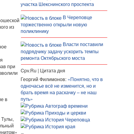
участка Шекснинского проспекта
В Череповце
юношеской
торжественно открыли новую
ого из
поликлинику
Власти поставили
ное
подрядчику задачу ускорить темпы
ремонта Октябрьского моста
ая
зав при
Cpv.Ru | Цитата дня
озволили
Георгий Филимонов:
«Понятно, что в
одночасье всё не изменится, но и
брать время на раскачку – не наш
путь»
ие в
 Тулы,
ельный
Зенитом»