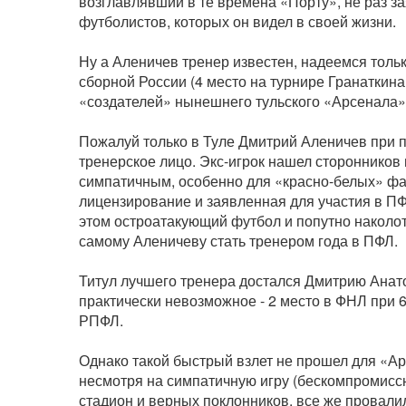
возглавлявший в те времена «Порту», не раз за
футболистов, которых он видел в своей жизни.
Ну а Аленичев тренер известен, надеемся тольк
сборной России (4 место на турнире Гранаткина
«создателей» нынешнего тульского «Арсенала»
Пожалуй только в Туле Дмитрий Аленичев при 
тренерское лицо. Экс-игрок нашел сторонников 
симпатичным, особенно для «красно-белых» фан
лицензирование и заявленная для участия в ПФ
этом остроатакующий футбол и попутно наколоти
самому Аленичеву стать тренером года в ПФЛ.
Титул лучшего тренера достался Дмитрию Анато
практически невозможное - 2 место в ФНЛ при 6
РПФЛ.
Однако такой быстрый взлет не прошел для «А
несмотря на симпатичную игру (бескомпромисс
стадион и верных поклонников, все же провали