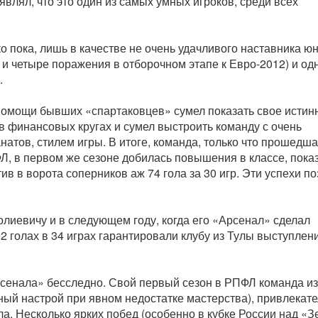
являл, что это один из самых умных игроков, среди всех
о пока, лишь в качестве не очень удачливого наставника 
 и четыре поражения в отборочном этапе к Евро-2012) и одн
.
помощи бывших «спартаковцев» сумел показать свое истин
в финансовых кругах и сумел выстроить команду с очень
атов, стилем игры. В итоге, команда, только что прошедш
Л, в первом же сезоне добилась повышения в классе, пока
в в ворота соперников аж 74 гола за 30 игр. Эти успехи п
лиевичу и в следующем году, когда его «Арсенал» сделал
2 голах в 34 играх гарантировали клубу из Тулы выступлен
рсенала» бесследно. Свой первый сезон в РПФЛ команда из
ный настрой при явном недостатке мастерства), привлекат
ла. Несколько ярких побед (особенно в кубке России над «