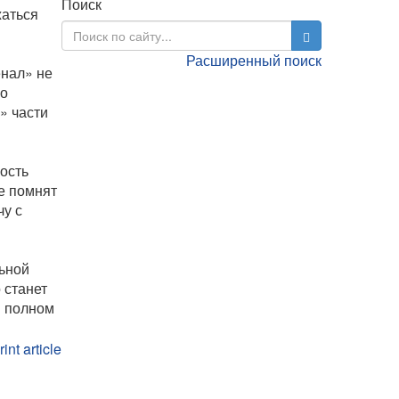
Поиск
жаться
Расширенный поиск
енал» не
но
» части
ость
се помнят
у с
льной
 станет
в полном