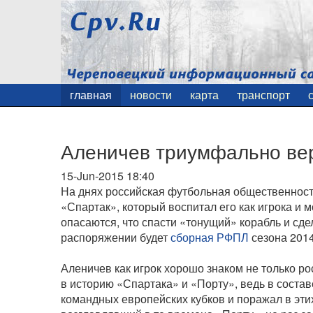
главная
новости
карта
транспорт
Аленичев триумфально вер
15-Jun-2015 18:40
На днях российская футбольная общественнос
«Спартак», который воспитал его как игрока и 
опасаются, что спасти «тонущий» корабль и сде
распоряжении будет
сборная РФПЛ
сезона 2014
Аленичев как игрок хорошо знаком не только р
в историю «Спартака» и «Порту», ведь в сост
командных европейских кубков и поражал в эти