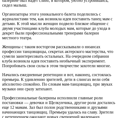
балерине был надет слинг, в котором, уютно устроившись,
сидел малыш.
Организаторы этого уникального балета поделились с
журналистами тем, как возникла идея поставить танец мам с
детьми. К этой мысли женщин подвело близкое общение с
двумя участницами клуба молодых мам, которые до ухода в
декрет были профессиональными тренерами балерин
местного театра.
Женщины с таким восторгом рассказывали о нюансах
профессии танцовщицы, секретах актерского мастерства, что
сумели заинтересовать остальных. На очередном собрании
клуба возникла идея поставить необычный эксперимент.
Попробовать свои силы в этом творчестве захотели многие.
Начались ежедневные репетиции и вот, наконец, состоялась
премьера. К удивлению зрителей, дети в слингах вели себя
абсолютно спокойно. По словам мам-танцовщиц, при звуках
музыки они сразу затихают.
Профессиональные балерины исполнили главные роли
постановки — девочки и Щелкунчика, другие роли достались
еще 12 мамам. Зал был полон родственниками и друзьями
начинающих танцовщиц. Премьера удалась на славу. Зрители
с нетерпением ожидают новых свершений маленьких