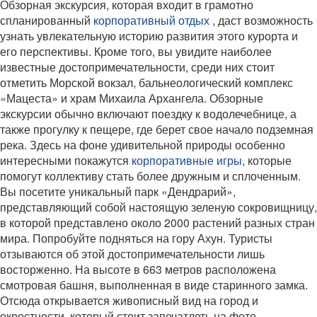
Обзорная экскурсия, которая входит в грамотно
спланированный
корпоративный отдых
, даст возможность
узнать увлекательную историю развития этого курорта и
его перспективы. Кроме того, вы увидите наиболее
известные достопримечательности, среди них стоит
отметить Морской вокзал, бальнеологический комплекс
«Мацеста» и храм Михаила Архангела. Обзорные
экскурсии обычно включают поездку к водолечебнице, а
также прогулку к пещере, где берет свое начало подземная
река. Здесь на фоне удивительной природы особенно
интересными покажутся
корпоративные игры
, которые
помогут коллективу стать более дружным и сплоченным.
Вы посетите уникальный парк «Дендрарий»,
представляющий собой настоящую зеленую сокровищницу,
в которой представлено около 2000 растений разных стран
мира. Попробуйте подняться на гору Ахун. Туристы
отзываются об этой достопримечательности лишь
восторженно. На высоте в 663 метров расположена
смотровая башня, выполненная в виде старинного замка.
Отсюда открывается живописный вид на город и
окрестности, который стоит запечатлеть на фото.