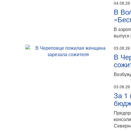
04.08.26
В Во
«Бес
В аэро
выпуск 
03.08.26
В Че
сожи
Возбужд
03.08.26
За 1
бюдж
Предпр
консоли
Северн