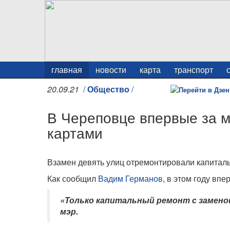
главная
новости
карта
транспорт
20.09.21
/
Общество
/
В Череповце впервые за м
картами
Взамен девять улиц отремонтировали капиталь
Как сообщил
Вадим Германов
, в этом году вп
«Только капитальный ремонт с заменой 
мэр.