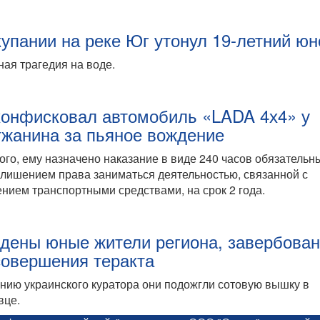
купании на реке Юг утонул 19-летний ю
ая трагедия на воде.
конфисковал автомобиль «LADA 4х4» у
гжанина за пьяное вождение
ого, ему назначено наказание в виде 240 часов обязательн
 лишением права заниматься деятельностью, связанной с
нием транспортными средствами, на срок 2 года.
дены юные жители региона, завербова
совершения теракта
нию украинского куратора они подожгли сотовую вышку в
вце.