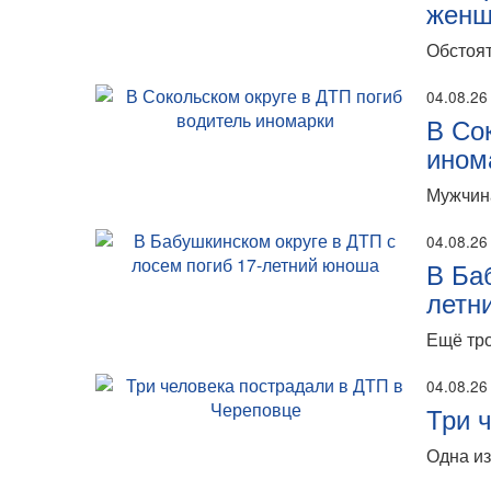
женщ
Обстоят
04.08.26
В Со
ином
Мужчина
04.08.26
В Ба
летн
Ещё тро
04.08.26
Три 
Одна из