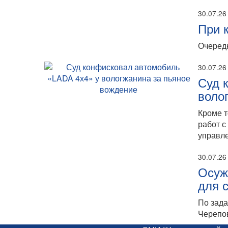
30.07.26
При 
Очередн
30.07.26
Суд 
воло
Кроме т
работ с
управле
30.07.26
Осуж
для 
По зада
Черепо