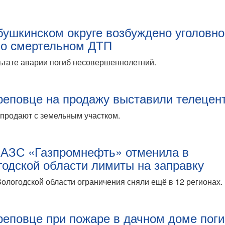
бушкинском округе возбуждено уголовн
 о смертельном ДТП
ьтате аварии погиб несовершеннолетний.
реповце на продажу выставили телецен
продают с земельным участком.
 АЗС «Газпромнефть» отменила в
годской области лимиты на заправку
ологодской области ограничения сняли ещё в 12 регионах.
реповце при пожаре в дачном доме пог