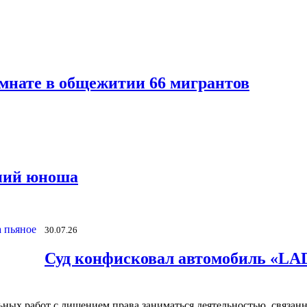
мнате в общежитии 66 мигрантов
тний юноша
30.07.26
Суд конфисковал автомобиль «LAD
льных работ с лишением права заниматься деятельностью, связан