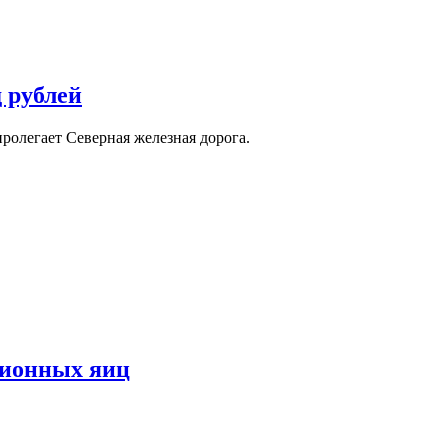
д рублей
олегает Северная железная дорога.
ационных яиц