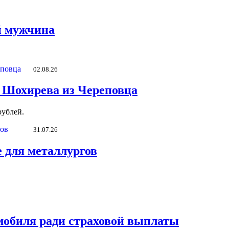
й мужчина
02.08.26
 Шохирева из Череповца
рублей.
31.07.26
 для металлургов
мобиля ради страховой выплаты