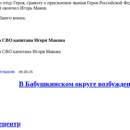
и отцу Героя, грамоту о присвоении звания Героя Российской Ф
й окончил Игорь Маков.
бшего воина.
на СВО капитана Игоря Макова
06.08.26
В Бабушкинском округе возбужден
ецентр