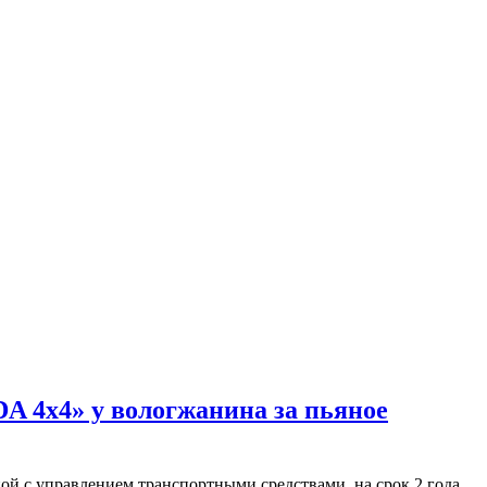
A 4х4» у вологжанина за пьяное
ной с управлением транспортными средствами, на срок 2 года.