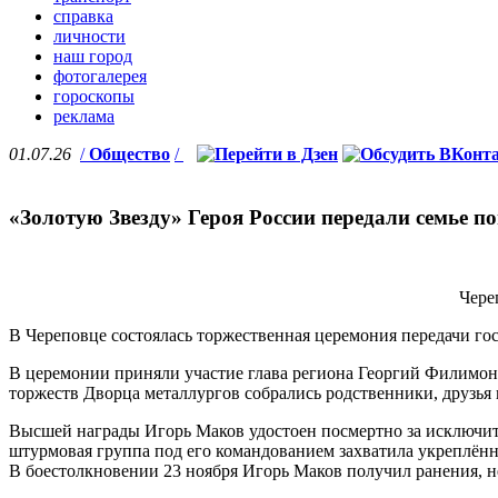
справка
личности
наш город
фотогалерея
гороскопы
реклама
01.07.26
/
Общество
/
«Золотую Звезду» Героя России передали семье 
Чере
В Череповце состоялась торжественная церемония передачи гос
В церемонии приняли участие глава региона Георгий Филимон
торжеств Дворца металлургов собрались родственники, друзья
Высшей награды Игорь Маков удостоен посмертно за исключите
штурмовая группа под его командованием захватила укреплённ
В боестолкновении 23 ноября Игорь Маков получил ранения, не