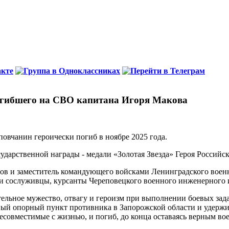
погибшего на СВО капитана Игоря Макова
повчанин героически погиб в ноябре 2025 года.
ударственной награды - медали «Золотая Звезда» Героя Российс
ов и заместитель командующего войсками Ленинградского военн
 и сослуживцы, курсанты Череповецкого военного инженерного 
льное мужество, отвагу и героизм при выполнении боевых зада
ый опорный пункт противника в Запорожской области и удержива
совместимые с жизнью, и погиб, до конца оставаясь верным вое